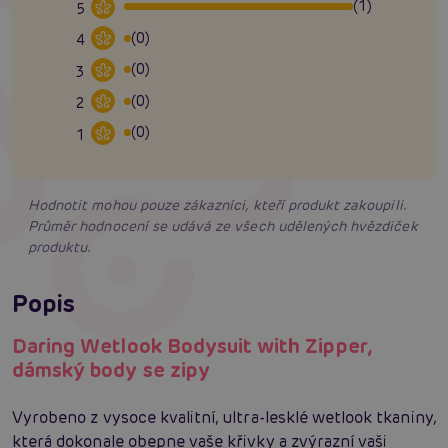
(1)
5
(0)
4
(0)
3
(0)
2
(0)
1
Hodnotit mohou pouze zákazníci, kteří produkt zakoupili.
Průměr hodnocení se udává ze všech udělených hvězdiček
produktu.
Popis
Daring Wetlook Bodysuit with Zipper,
dámský body se zipy
Vyrobeno z vysoce kvalitní, ultra-lesklé wetlook tkaniny,
která dokonale obepne vaše křivky a zvýrazní vaši