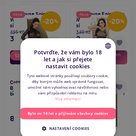
Penthouse Spicy
Penthouse Enjoy The
Akce
Akce
Skladem
Skladem
Whisper (Black),
Moment (Black),
-20
-20
%
%
síťované bodýčko
síťované bodýčko
495 Kč
349 Kč
396 Kč
279 Kč
Potvrďte, že vám bylo 18
02
06
02
06
dní
hodin
dní
hodin
Do košíku
Do košíku
let a jak si přejete
06
06
minut
minut
CZECH
nastavit cookies
SLOVAK
Tyto webové stránky používají soubory cookie,
díky kterým může web správně fungovat,
Cottelli Costumes
Daring Strappy
ENGLISH
5
umožnit nám vyhodnocovat návštěvnost nebo
Body Plaid, kostým
Bodysuit Open
Skladem
Skladem
vám přizpůsobit reklamu na míru.
body s podvazky
Crotch, dámský body
Více informací
s otevřeným
249 Kč
rokzrokem
Bylo mi 18 let a přijímám všechny cookies
895 Kč
Varianty
Do košíku
NASTAVENÍ COOKIES