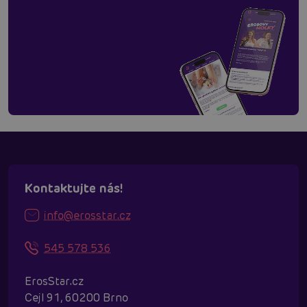
Kontaktujte nás!
info@erosstar.cz
545 578 536
ErosStar.cz
Cejl 91, 60200 Brno