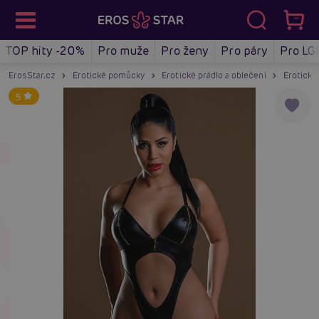
TOP hity -20%
Pro muže
Pro ženy
Pro páry
Pro LG
ErosStar.cz
Erotické pomůcky
Erotické prádlo a oblečení
Erotické
5