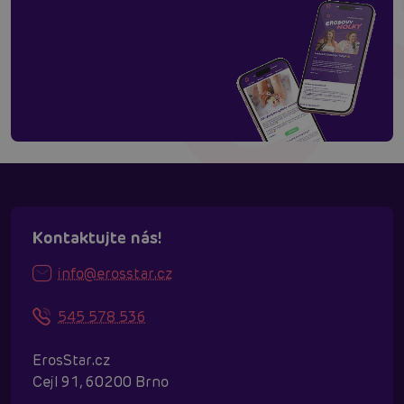
Kontaktujte nás!
info@erosstar.cz
545 578 536
ErosStar.cz
Cejl 91, 60200 Brno