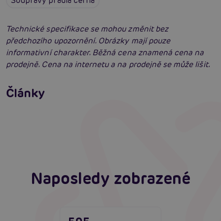
Soupravy prádla černá
Technické specifikace se mohou změnit bez
předchozího upozornění. Obrázky mají pouze
informativní charakter. Běžná cena znamená cena na
prodejně. Cena na internetu a na prodejně se může lišit.
Erotické oblečení: 100x jinak a vždy
neodolatelně sexy
Články
Erotická inteligence: Příručka Sexiomů
Číst více
Swingers party poprvé: Erotický ráj plný
extáze? Průvodce, který ti otevře dveře!
Číst více
Číst více
Naposledy zobrazené