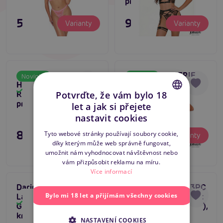
prádla
595 Kč
995 Kč
Varianty
Varianty
ADALET LINGERIE
ADALET LINGERIE
Novinka
Novinka
Helena Set with Leg
Caroline Set with
Skladem
Skladem
Potvrďte, že vám bylo 18
Rings, leopardí set
Garter, svůdný set s
prádla
podvazky
let a jak si přejete
CZECH
nastavit cookies
SLOVAK
895 Kč
895 Kč
Tyto webové stránky používají soubory cookie,
Varianty
Varianty
díky kterým může web správně fungovat,
ENGLISH
umožnit nám vyhodnocovat návštěvnost nebo
vám přizpůsobit reklamu na míru.
Více informací
Daring Intimates 3PC
Daring Intimates 3PC
Bylo mi 18 let a přijímám všechny cookies
Lace Bra, Panty &
Peek-A-Boo Bow Set
Skladem
Skladem
Garter Set (Purple),
Open Crotch (Purple),
krajková 3dílná
krajkový set s
NASTAVENÍ COOKIES