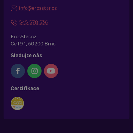
info@erosstar.cz
545 578 536
ErosStar.cz
Cejl 91, 60200 Brno
Sledujte nás
Certifikace