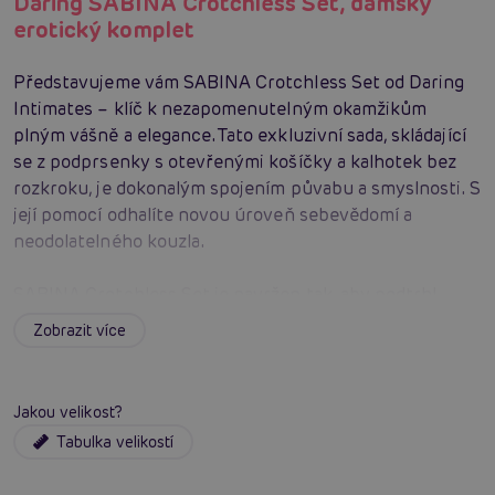
Daring SABINA Crotchless Set, dámský
erotický komplet
Představujeme vám SABINA Crotchless Set od Daring
Intimates – klíč k nezapomenutelným okamžikům
plným vášně a elegance. Tato exkluzivní sada, skládající
se z podprsenky s otevřenými košíčky a kalhotek bez
rozkroku, je dokonalým spojením půvabu a smyslnosti. S
její pomocí odhalíte novou úroveň sebevědomí a
neodolatelného kouzla.
SABINA Crotchless Set je navržen tak, aby podtrhl
jedinečnost každé ženy. Díky nastavitelným popruhům
Zobrazit více
si můžete být jisti dokonalým sedením a pohodlím na
míru. Očarující detaily a precizní zpracování přitom
zajišťují, že se budete cítit neodolatelně přitažlivě v
Jakou velikost?
každém okamžiku.
Tabulka velikostí
Nenechte si ujít příležitost prožít nezapomenutelné