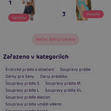
1 095 Kč
395 Kč
Varianty
Varianty
Načíst další produkty
Zařazeno v kategoriích
Erotické prádlo a oblečení
Soupravy prádla
Dárky pro ženy
Daruj prádélko
Soupravy prádla S
Soupravy prádla M
Soupravy prádla L
Soupravy prádla XL
Soupravy prádla elastan
Soupravy prádla umělé vlákno