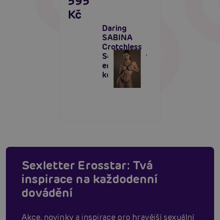
595
Kč
Daring
SABINA
Crotchless
Set, dámský
erotický
komplet
Sexletter Erosstar: Tvá
inspirace na každodenní
dovádění
Akce, novinky a inspirace pro hravější sexuální