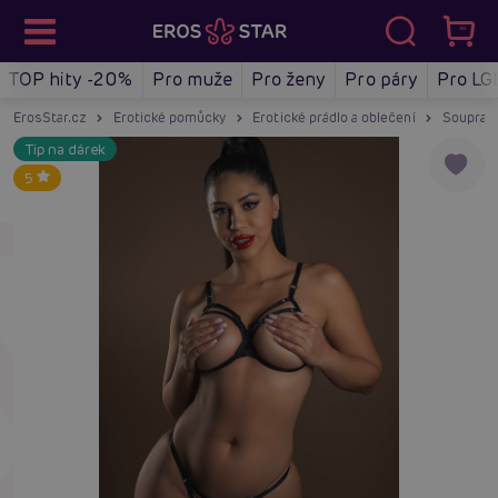
TOP hity -20%
Pro muže
Pro ženy
Pro páry
Pro LG
ErosStar.cz
Erotické pomůcky
Erotické prádlo a oblečení
Soupravy
Tip na dárek
5