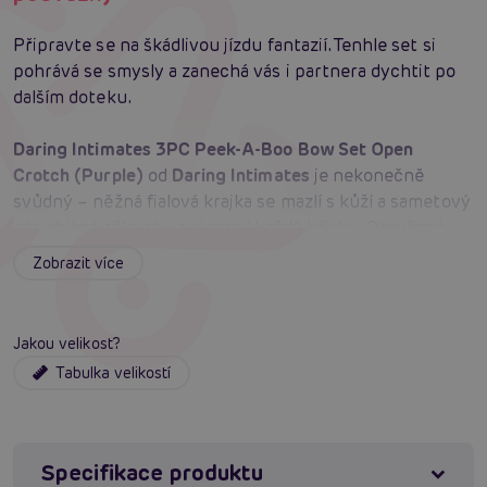
Připravte se na škádlivou jízdu fantazií. Tenhle set si
pohrává se smysly a zanechá vás i partnera dychtit po
dalším doteku.
Daring Intimates 3PC Peek-A-Boo Bow Set Open
Crotch (Purple)
od
Daring Intimates
je nekonečně
svůdný – něžná fialová krajka se mazlí s kůží a sametový
pás objímá tělo, aby zvýraznil každý křivku. Otevřené
košíčky podprsenky provokují pohledem a zve k
Zobrazit více
dotekům. Tanga s otevřeným rozkrokem jsou výzvou,
které nelze odolat, a každé přichycení podvazků je
příslibem dalšího polibku. Nastavitelné ramínka dovolí
Jakou velikost?
přesné nastavení pro váš komfort, zatímco pružný střih
Tabulka velikostí
vás hladce obejme a dovolí tančit mezi něhou a vášní.
Super jemná krajka je příjemná i při delším nošení, a
lehká konstrukce nezatíží ani ty nejdivočejší noční hry.
Fialová barva podtrhuje odvážný styl, zatímco 3dílné
Specifikace produktu