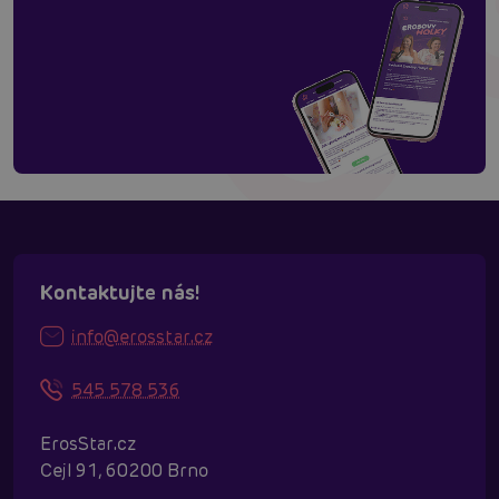
Kontaktujte nás!
info@erosstar.cz
545 578 536
ErosStar.cz
Cejl 91, 60200 Brno