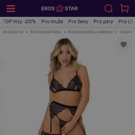
TOP hity -20%
Pro muže
Pro ženy
Pro páry
Pro LG
ErosStar.cz
Erotické pomůcky
Erotické prádlo a oblečení
Soupravy