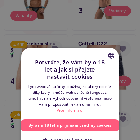
395 Kč
Varianty
Varianty
Černé erekční slipy
Cottelli C22
4.6
Svenjoyment String
Skladem
Skladem
Rio
Potvrďte, že vám bylo 18
let a jak si přejete
CZECH
nastavit cookies
495 Kč
795 Kč
Varianty
Varianty
SLOVAK
Tyto webové stránky používají soubory cookie,
díky kterým může web správně fungovat,
ENGLISH
umožnit nám vyhodnocovat návštěvnost nebo
vám přizpůsobit reklamu na míru.
Více informací
MOB Rose Lace Boy
MOB Rose Lace Boy
5
Shorts (Pink), pánské
Shorts (Red), pánské
Skladem
Skladem
Bylo mi 18 let a přijímám všechny cookies
krajkové trenky
krajkové trenky