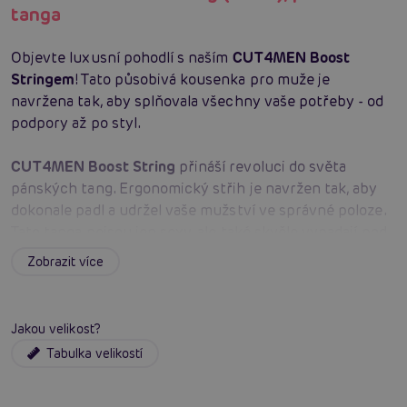
tanga
Objevte luxusní pohodlí s naším
CUT4MEN Boost
Stringem
! Tato působivá kousenka pro muže je
navržena tak, aby splňovala všechny vaše potřeby - od
podpory až po styl.
CUT4MEN Boost String
přináší revoluci do světa
pánských tang. Ergonomický střih je navržen tak, aby
dokonale padl a udržel vaše mužství ve správné poloze.
Tato tanga nejsou jen sexy, ale také skvěle vypadají pod
přiléhavým oblečením.
Zobrazit více
Materiál těchto tang je tak
příjemný
, že je nebudete
chtít sundat! Navíc černá barva dodává potřebnou
Jakou velikost?
eleganci a výraz, který se hodí ke každé příležitosti. Ať
Tabulka velikostí
už toužíte po
pohodlí
během dlouhého pracovního dne
nebo chcete vypadat sexy pro speciální noc,
CUT4MEN
Boost String
je odpovědí.