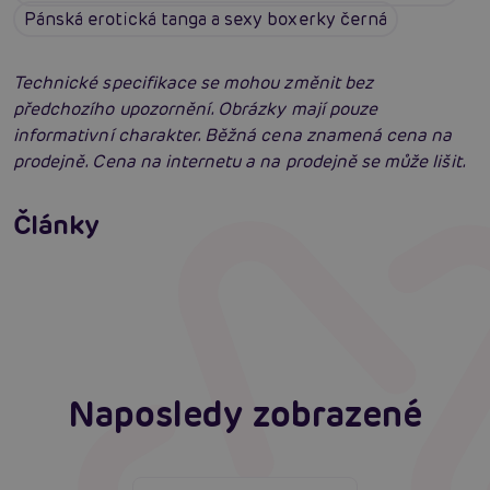
Pánská erotická tanga a sexy boxerky černá
Technické specifikace se mohou změnit bez
předchozího upozornění. Obrázky mají pouze
informativní charakter. Běžná cena znamená cena na
prodejně. Cena na internetu a na prodejně se může lišit.
Erotické oblečení: 100x jinak a vždy
neodolatelně sexy
Články
Erotická inteligence: Příručka Sexiomů
Číst více
Swingers party poprvé: Erotický ráj plný
extáze? Průvodce, který ti otevře dveře!
Číst více
Číst více
Naposledy zobrazené