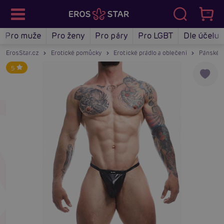
Pro muže
Pro ženy
Pro páry
Pro LGBT
Dle účelu
ErosStar.cz
Erotické pomůcky
Erotické prádlo a oblečení
Pánské e
5