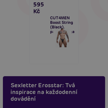
595
Kč
CUT4MEN
Boost String
(Black),
pánská tanga
Sexletter Erosstar: Tvá
inspirace na každodenní
dovádění