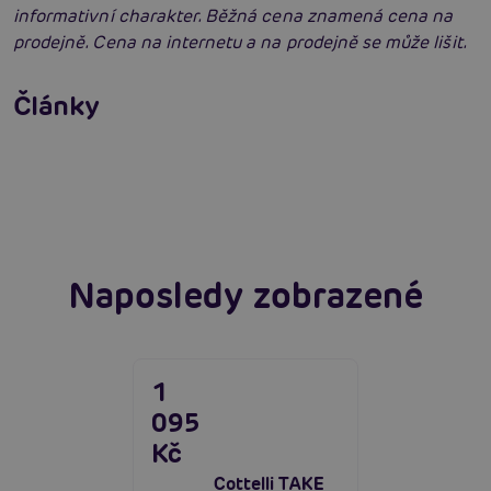
informativní charakter. Běžná cena znamená cena na
prodejně. Cena na internetu a na prodejně se může lišit.
Erotické oblečení: 100x jinak a vždy
neodolatelně sexy
Články
Erotická inteligence: Příručka Sexiomů
Číst více
Swingers party poprvé: Erotický ráj plný
extáze? Průvodce, který ti otevře dveře!
Číst více
Číst více
Naposledy zobrazené
1
095
Kč
Cottelli TAKE