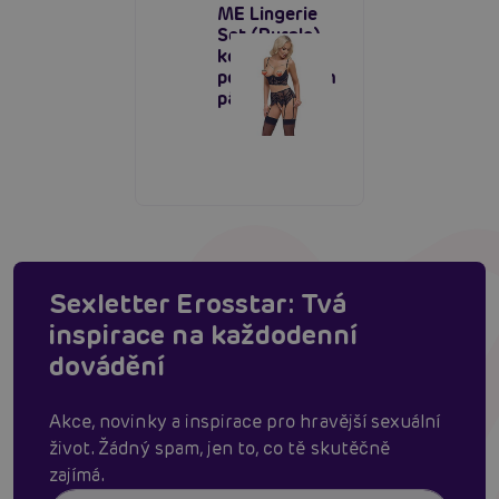
ME Lingerie
Set (Purple),
komplet s
podvazkovým
pásem
Sexletter Erosstar: Tvá
inspirace na každodenní
dovádění
Akce, novinky a inspirace pro hravější sexuální
život. Žádný spam, jen to, co tě skutěčně
zajímá.