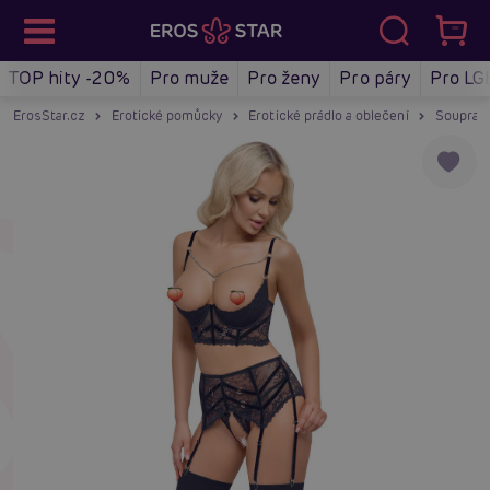
TOP hity -20%
Pro muže
Pro ženy
Pro páry
Pro LG
ErosStar.cz
Erotické pomůcky
Erotické prádlo a oblečení
Soupravy