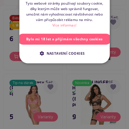
Tyto webové stránky používají soubory cookie,
díky kterým může web správně fungovat,
ENGLISH
umožnit nám vyhodnocovat návštěvnost nebo
Asaka Harness Set
Casmir AURELIA Set
Bestseller
Tip na dárek
vám přizpůsobit reklamu na míru.
(S/L), dámský
(Black)
Skladem
Více informací
5
4
Skladem
komplet
695 Kč
Bylo mi 18 let a přijímám všechny cookies
895 Kč
Varianty
NASTAVENÍ COOKIES
Do košíku
Cottelli Fantasy Set
ADALET LINGERIE
Tip na dárek
Novinka
(Pink), souprava
Hyacinth Bra Garter
Skladem
Skladem
spodního prádla
Set and Thong
(Black), erotický set
prádla
595 Kč
995 Kč
Varianty
Varianty