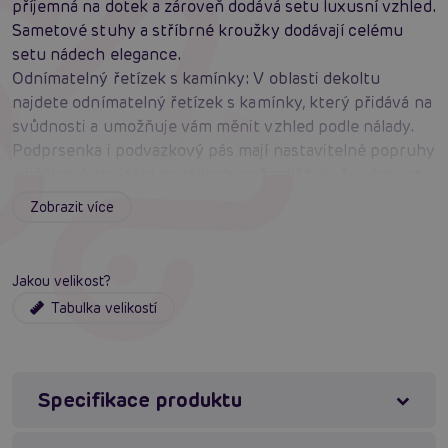
příjemná na dotek a zároveň dodává setu luxusní vzhled.
Sametové stuhy a stříbrné kroužky dodávají celému
setu nádech elegance.
Odnímatelný řetízek s kamínky: V oblasti dekoltu
najdete odnímatelný řetízek s kamínky, který přidává na
svůdnosti a umožňuje vám měnit vzhled podle nálady.
Podprsenka i podvazkový pás mají nastavitelné popruhy
a háčkové zapínání na zádech, což zajišťuje, že vám set
perfektně padne a bude pohodlný po celý den i noc.
Zobrazit více
Dlouhý podprsenkový top má kostice a lehce
polstrované košíčky, které poskytují potřebnou oporu a
tvar.
Jakou velikost?
Malé kalhotky s otevřeným rozkrokem jsou navrženy
Tabulka velikostí
tak, aby byly maximálně svůdné a zároveň pohodlné.
Široký podvazkový pás s nastavitelnými popruhy
dodává celému setu sofistikovaný vzhled a umožňuje
vám přidat své oblíbené punčochy.
Specifikace produktu
Jemná krajka a sametové stuhy