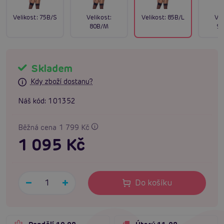
Velikost:
75B/S
Velikost:
Velikost:
85B/L
Vel
80B/M
90
Skladem
Kdy zboží dostanu?
Náš kód:
101352
Běžná cena 1 799 Kč
1 095 Kč
Do košíku