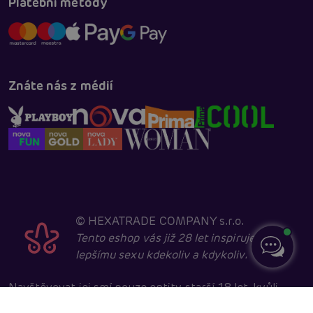
Platební metody
Znáte nás z médií
©
HEXATRADE COMPANY s.r.o.
Tento eshop vás již 28 let inspiruje k
lepšímu sexu kdekoliv a kdykoliv.
Navštěvovat jej smí pouze entity starší 18 let, kvůli
sexuální a erotické tématice. Core developed in