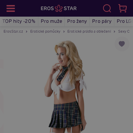
TOP hity -20%
Pro muže
Pro ženy
Pro páry
Pro LG
ErosStar.cz
Erotické pomůcky
Erotické prádlo a oblečení
Sexy Cos