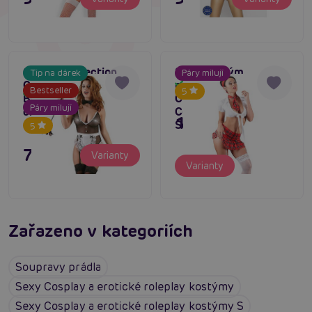
Cottelli Collection
Sexy kostým
Tip na dárek
Páry milují
Costumes Waitress
neposlušné školačky
Skladem
Bestseller
5
Skladem
Body, kostýmek
Cottelli Collection
Páry milují
číšnice černobílý s
Costumes Schoolgirl
1 395 Kč
mašlemi
Set
5
795 Kč
Varianty
Varianty
Zařazeno v kategoriích
Soupravy prádla
Sexy Cosplay a erotické roleplay kostýmy
Sexy Cosplay a erotické roleplay kostýmy S