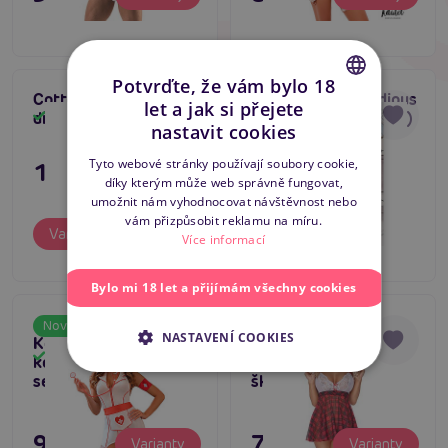
Potvrďte, že vám bylo 18
Cottelli Bunny Set (5-
Kostým Baci Studious
5
let a jak si přejete
dílná souprava)
School Girl (One size)
Skladem
Skladem
CZECH
nastavit cookies
SLOVAK
Tyto webové stránky používají soubory cookie,
1 195 Kč
795 Kč
díky kterým může web správně fungovat,
ENGLISH
umožnit nám vyhodnocovat návštěvnost nebo
vám přizpůsobit reklamu na míru.
Varianty
Do košíku
Více informací
Bylo mi 18 let a přijímám všechny cookies
ADALET LINGERIE
Kitty School Girl
Novinka
Tip na dárek
NASTAVENÍ COOKIES
Keira Nurse Costume,
(Red), roleplay
4.5
Skladem
Skladem
kostým sexy
erotický kostým
sestřičky
školačka
995 Kč
795 Kč
Varianty
Varianty