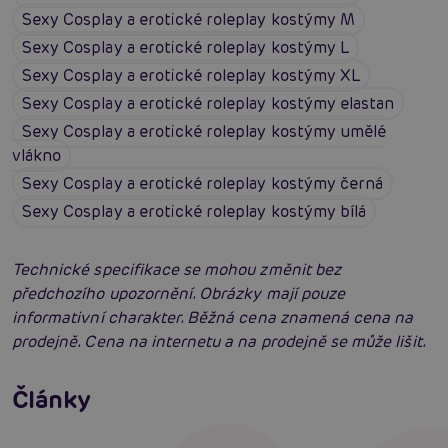
Sexy Cosplay a erotické roleplay kostýmy M
Sexy Cosplay a erotické roleplay kostýmy L
Sexy Cosplay a erotické roleplay kostýmy XL
Sexy Cosplay a erotické roleplay kostýmy elastan
Sexy Cosplay a erotické roleplay kostýmy umělé
vlákno
Sexy Cosplay a erotické roleplay kostýmy černá
Sexy Cosplay a erotické roleplay kostýmy bílá
Technické specifikace se mohou změnit bez
předchozího upozornění. Obrázky mají pouze
informativní charakter. Běžná cena znamená cena na
prodejně. Cena na internetu a na prodejně se může lišit.
Erotické oblečení: 100x jinak a vždy
neodolatelně sexy
Články
Erotická inteligence: Příručka Sexiomů
Číst více
Swingers party poprvé: Erotický ráj plný
extáze? Průvodce, který ti otevře dveře!
Číst více