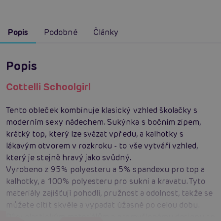
Popis
Podobné
Články
Popis
Cottelli Schoolgirl
Tento obleček kombinuje klasický vzhled školačky s
moderním sexy nádechem. Sukýnka s bočním zipem,
krátký top, který lze svázat vpředu, a kalhotky s
lákavým otvorem v rozkroku - to vše vytváří vzhled,
který je stejně hravý jako svůdný.
Vyrobeno z 95% polyesteru a 5% spandexu pro top a
kalhotky, a 100% polyesteru pro sukni a kravatu. Tyto
materiály zajišťují pohodlí, pružnost a odolnost, takže se
můžete cítit skvěle a vypadat úžasně po celou dobu.
Díky elastickým materiálům a promyšlenému designu se