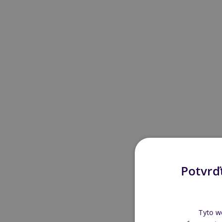
Potvrďt
Tyto w