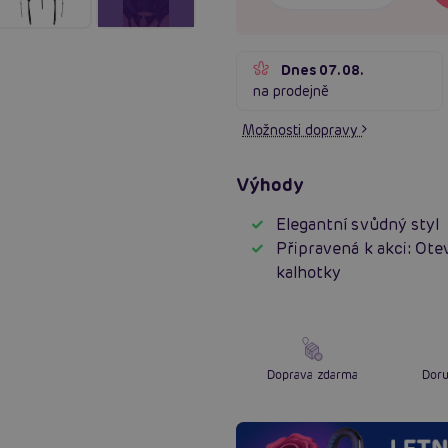
Dnes 07.08.
na prodejně
Možnosti dopravy
Výhody
Elegantní svůdný styl
Připravená k akci: Ot
kalhotky
Doprava zdarma
Doru