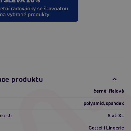
ace produktu
černá, fialová
polyamid, spandex
ikosti
S až XL
Cottelli Lingerie