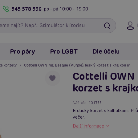
545 578 536
po - pá
10:00 - 19:00
Pro páry
Pro LGBT
Dle účelu
ké korzety
Cottelli OWN ME Basque (Purple), lesklý korzet s krajkou M
Cottelli OWN 
korzet s kraj
Náš kód:
101355
Erotický korzet s kalhotkami: Pr
večer.
Další informace