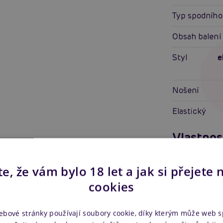
Typ spodního
Obsah balení
Styl
e
Nošení
Elastický
Vlastnos
Pro koho
e, že vám bylo 18 let a jak si přejete 
cookies
Vlastnosti
Další in
ebové stránky používají soubory cookie, díky kterým může web 