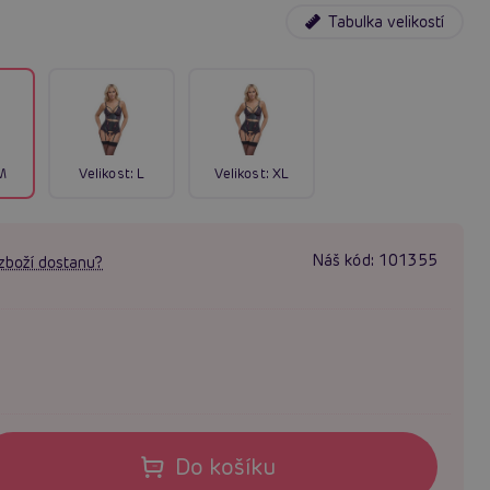
Tabulka velikostí
M
Velikost:
L
Velikost:
XL
Náš kód:
101355
zboží dostanu?
Do košíku