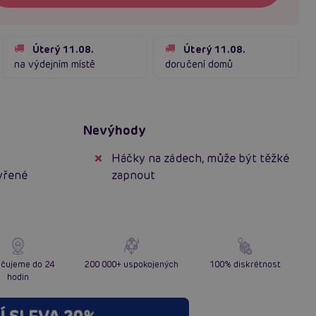
Úterý 11.08.
Úterý 11.08.
na výdejním místě
doručení domů
Nevýhody
Háčky na zádech, může být těžké
evřené
zapnout
čujeme do 24
200 000+ uspokojených
100% diskrétnost
hodin