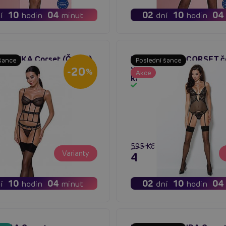
10
04
02
10
04
í
hodin
minut
dní
hodin
 KYOUKA Corset (Černý)
Passion ERZA CORSET č
 šance
Poslední šance
vyzývavý erotický korze
-20
%
Akce
kalhotkami
em
Skladem
595 Kč
Varianty
č
476 Kč
10
04
02
10
04
í
hodin
minut
dní
hodin