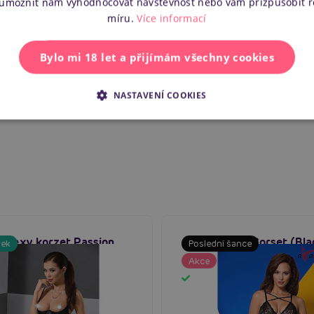
 umožnit nám vyhodnocovat návštěvnost nebo vám přizpůsobit 
Náš kód
míru.
Více informací
Výrobce
Bylo mi 18 let a přijímám všechny cookies
Ke staže
NASTAVENÍ COOKIES
Manuál k 
 sexy korzet Passion
Avanua LOU Corset (Bla
rek
Poslední šance
CORSET
Akce
Skladem
em