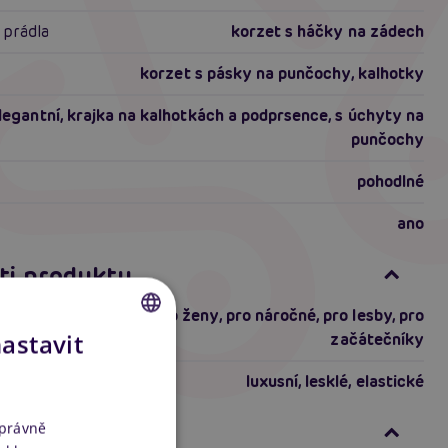
 prádla
korzet s háčky na zádech
korzet s pásky na punčochy, kalhotky
legantní, krajka na kalhotkách a podprsence, s úchyty na
punčochy
pohodlné
ano
ti produktu
pro zkušené
,
pro ženy
,
pro náročné
,
pro lesby
,
pro
nastavit
začátečníky
CZECH
luxusní
,
lesklé
,
elastické
SLOVAK
ENGLISH
formace
správně