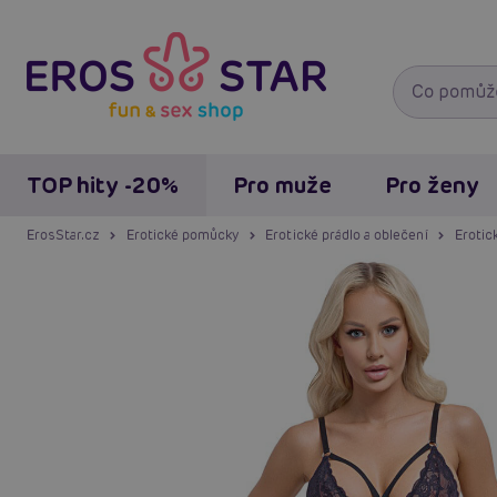
TOP hity -20%
Pro muže
Pro ženy
ErosStar.cz
Erotické pomůcky
Erotické prádlo a oblečení
Erotic