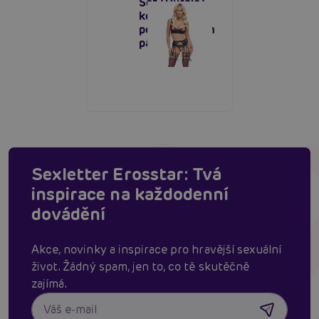
Set (Purple),
komplet s
podvazkovým
pásem
Sexletter Erosstar: Tvá
inspirace na každodenní
dovádění
Akce, novinky a inspirace pro hravější sexuální
život. Žádný spam, jen to, co tě skutěčně
zajímá.