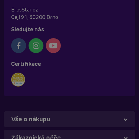
ErosStar.cz
Cejl 91, 60200 Brno
Sledujte nás
Certifikace
Vše o nákupu
Táňa - virtuální asistentka
Online
Zákaznická péče