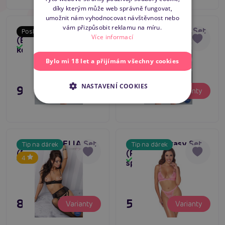
díky kterým může web správně fungovat,
ENGLISH
umožnit nám vyhodnocovat návštěvnost nebo
vám přizpůsobit reklamu na míru.
Casmir MIRELLA Set
Casmir MIRELLA Set
Poslední šance
Poslední šance
Více informací
(Black), elegantní
Open Bra (Black),
Skladem
Skladem
komplet
elegantní komplet
Bylo mi 18 let a přijímám všechny cookies
NASTAVENÍ COOKIES
995 Kč
995 Kč
Varianty
Varianty
Casmir AURELIA Set
Cottelli Fantasy Set
Tip na dárek
Tip na dárek
(Black)
(Pink), souprava
4
Skladem
Skladem
spodního prádla
895 Kč
595 Kč
Varianty
Varianty