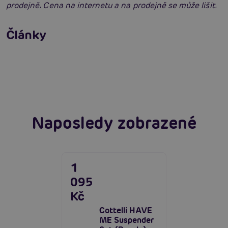
prodejně. Cena na internetu a na prodejně se může lišit.
Erotické oblečení: 100x jinak a vždy
neodolatelně sexy
Články
Erotická inteligence: Příručka Sexiomů
Číst více
Swingers party poprvé: Erotický ráj plný
extáze? Průvodce, který ti otevře dveře!
Číst více
Číst více
Naposledy zobrazené
1
095
Kč
Cottelli HAVE
ME Suspender