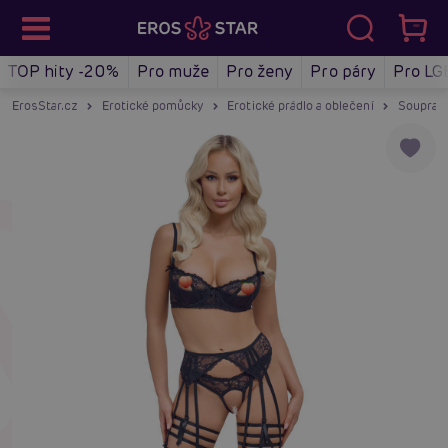
TOP hity -20%
Pro muže
Pro ženy
Pro páry
Pro LG
ErosStar.cz
Erotické pomůcky
Erotické prádlo a oblečení
Soupravy