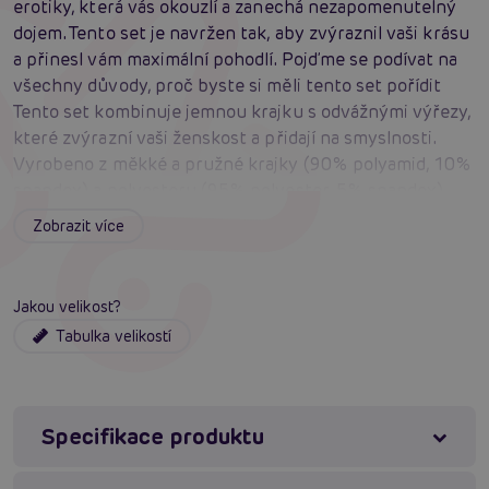
erotiky, která vás okouzlí a zanechá nezapomenutelný
dojem. Tento set je navržen tak, aby zvýraznil vaši krásu
a přinesl vám maximální pohodlí. Pojďme se podívat na
všechny důvody, proč byste si měli tento set pořídit
Tento set kombinuje jemnou krajku s odvážnými výřezy,
které zvýrazní vaši ženskost a přidají na smyslnosti.
Vyrobeno z měkké a pružné krajky (90% polyamid, 10%
spandex) a polyesteru (95% polyester, 5% spandex),
tento set je navržen tak, aby byl pohodlný i při delším
Zobrazit více
nošení.
Podprsenka, podvazkový pás i podvazky mají
nastavitelné popruhy, které zajišťují, že set perfektně
Jakou velikost?
padne na vaši postavu.
Tabulka velikostí
Otevřený přední díl tang a výřezy v krajce dodávají na
erotickém nádechu, který zaručeně zaujme.
Tento set je ideální pro speciální příležitosti, romantické
večery nebo jako překvapení pro vašeho partnera.
Specifikace produktu
Elegance s erotickými detaily