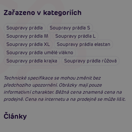
Zařazeno v kategoriích
Soupravy prádla
Soupravy prádla S
Soupravy prádla M
Soupravy prádla L
Soupravy prádla XL
Soupravy prádla elastan
Soupravy prádla umělé vlákno
Soupravy prádla krajka
Soupravy prádla růžová
Technické specifikace se mohou změnit bez
předchozího upozornění. Obrázky mají pouze
informativní charakter. Běžná cena znamená cena na
prodejně. Cena na internetu a na prodejně se může lišit.
Erotické oblečení: 100x jinak a vždy
neodolatelně sexy
Články
Erotická inteligence: Příručka Sexiomů
Číst více
Swingers party poprvé: Erotický ráj plný
extáze? Průvodce, který ti otevře dveře!
Číst více