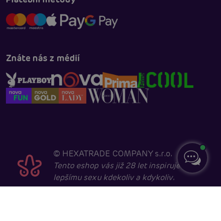
Znáte nás z médií
©
HEXATRADE COMPANY s.r.o.
Tento eshop vás již 28 let inspiruje k
lepšímu sexu kdekoliv a kdykoliv.
Navštěvovat jej smí pouze entity starší 18 let, kvůli
sexuální a erotické tématice. Core developed in
cooperation with
404.cz