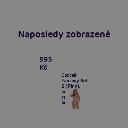
Číst více
Naposledy zobrazené
595
Kč
Cottelli
Fantasy Set
2 (Pink),
krajkové
spodní
prádlo