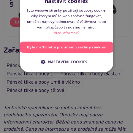
nastavit cookies
595 Kč
595 Kč
SLOVAK
Tyto webové stránky používají soubory cookie,
díky kterým může web správně fungovat,
ENGLISH
umožnit nám vyhodnocovat návštěvnost nebo
Do košíku
Do košíku
vám přizpůsobit reklamu na míru.
Více informací
Bylo mi 18 let a přijímám všechny cookies
Zařazeno v kategoriích
NASTAVENÍ COOKIES
Pánská tílka a body
Poslední šance! Výprodej
Pánská tílka a body L
Pánská tílka a body elastan
Pánská tílka a body umělé vlákno
Pánská tílka a body tělová
Technické specifikace se mohou změnit bez
předchozího upozornění. Obrázky mají pouze
informativní charakter. Běžná cena znamená cena na
prodejně. Cena na internetu a na prodejně se může lišit.