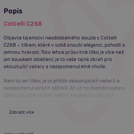
Popis
Cottelli C268
Objevte tajemství neodolatelného kouzla s Cottelli
C268 – tílkem, které v sobě snoubí eleganci, pohodlí a
jemnou hravost. Toto lehce průsvitné tílko je více než
jen kouskem oblečení; je to vaše tajná zbraň pro
okouzlující večery a nezapomenutelné chvíle.
Není to jen tílko; je to příslib okouzlujících večerů a
nezapomenutelných zážitků. Ať už ho zkombinujete s
džíny pro ležérní look, nebo s elegantní sukní pro
speciální příležitosti, Cottelli C268 vám dodá ten
správný šmrnc.
Zobrazit více
Univerzálnost: Perfektní pro jakoukoliv příležitost
– od večírků po každodenní nošení.