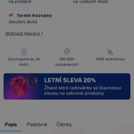
na prodejně
na výdejním místě
Termín Neznámý
doručení domů
Možnosti dopravy
Doručujeme do 24
200 000+
100% diskrétnost
hodin
uspokojených
Popis
Podobné
Články