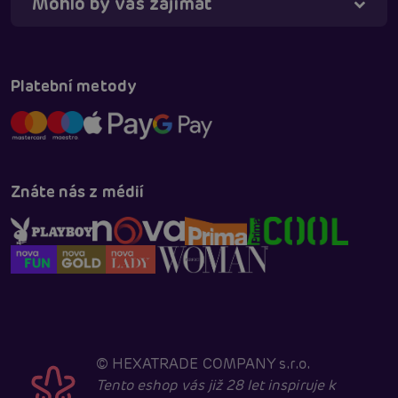
Mohlo by vás zajímat
Táňa - virtuální asistentka
Online
Platební metody
Znáte nás z médií
©
HEXATRADE COMPANY s.r.o.
Tento eshop vás již 28 let inspiruje k