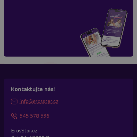
Kontaktujte nás!
info@erosstar.cz
545 578 536
ErosStar.cz