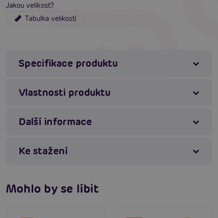
životnost a odolnost. Materiál je nejen příjemný na
Jakou velikost?
dotek, ale také snadno udržovatelný.
Tabulka velikostí
Svůdný Design
Maximální Pohodlí
Kvalitní Materiál
Specifikace produktu
#boxerky
#erotické boxerky
#sexshop
Vlastnosti produktu
Máte dotaz k produktu?
Zašlete nám zprávu
Další informace
Ke stažení
Mohlo by se líbit