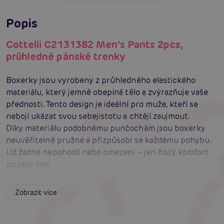
Popis
Cottelli C2131382 Men’s Pants 2pcs,
průhledné pánské trenky
Boxerky jsou vyrobeny z průhledného elastického
materiálu, který jemně obepíná tělo a zvýrazňuje vaše
přednosti. Tento design je ideální pro muže, kteří se
nebojí ukázat svou sebejistotu a chtějí zaujmout.
Díky materiálu podobnému punčochám jsou boxerky
neuvěřitelně pružné a přizpůsobí se každému pohybu.
Už žádné nepohodlí nebo omezení – jen čistý komfort
po celý den.
Sada obsahuje dva kusy, což znamená, že budete mít
vždy po ruce náhradní pár. Ideální pro každodenní
Zobrazit více
nošení nebo speciální příležitosti.
Vyrobeno ze 100% polyamidu, což zaručuje dlouhou