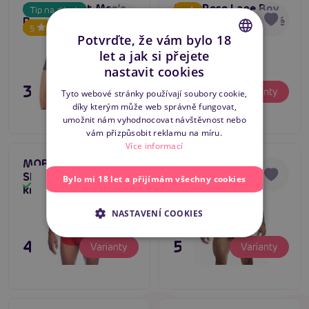
Svenjoyment Men’s
MOB Rose Lace Boy
Tip na dárek
5
Pants
Shorts (Pink), pánské
5
Skladem
Skladem
krajkové trenky
Potvrďte, že vám bylo 18
let a jak si přejete
CZECH
nastavit cookies
SLOVAK
395 Kč
495 Kč
Varianty
Varianty
Tyto webové stránky používají soubory cookie,
díky kterým může web správně fungovat,
ENGLISH
umožnit nám vyhodnocovat návštěvnost nebo
vám přizpůsobit reklamu na míru.
Více informací
MOB Rose Lace Boy
CUT4MEN Boost
5
Shorts (Red), pánské
String (Black),
Bylo mi 18 let a přijímám všechny cookies
Skladem
Skladem
krajkové trenky
pánská tanga
NASTAVENÍ COOKIES
495 Kč
595 Kč
Varianty
Varianty