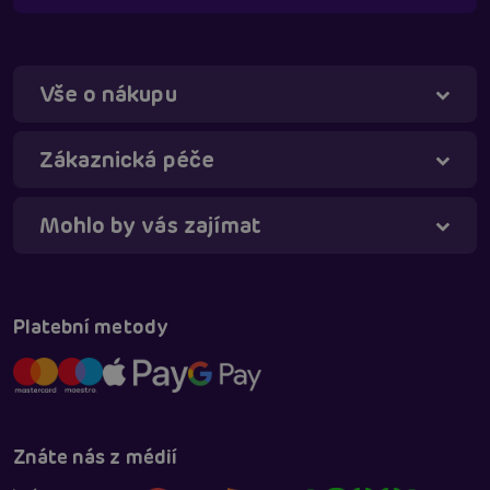
Vše o nákupu
Zákaznická péče
Mohlo by vás zajímat
Táňa - virtuální asistentka
Online
Platební metody
Znáte nás z médií