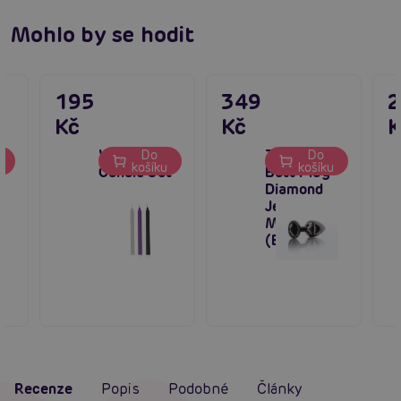
Mohlo by se hodit
195
349
Kč
Kč
K
Wax Games
TABOOM
Do
Do
u
košíku
košíku
Candle Set
Butt Plug
Diamond
Jewel
Medium
(Black)
Recenze
Popis
Podobné
Články