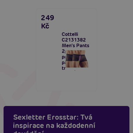
249
Kč
Cottelli
C2131382
Men’s Pants
2pcs,
průhledné
pánské
trenky
Sexletter Erosstar: Tvá
inspirace na každodenní