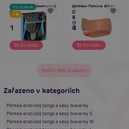
Spencer & Fleetwood
Hidden Desire Alter
Tip na dárek
Candy posing pouch
Ego Open Vagina
Skladem
Skladem
3
Brief Low Waist
(Flesh), silikonové
179 Kč
1 695 Kč
kalhotky s vaginou
Do košíku
Do košíku
Načíst další produkty
Zařazeno v kategoriích
Pánská erotická tanga a sexy boxerky
Pánská erotická tanga a sexy boxerky S
Pánská erotická tanga a sexy boxerky M