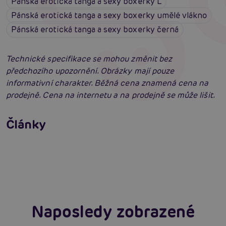
Pánská erotická tanga a sexy boxerky L
Pánská erotická tanga a sexy boxerky umělé vlákno
Pánská erotická tanga a sexy boxerky černá
Technické specifikace se mohou změnit bez
předchozího upozornění. Obrázky mají pouze
informativní charakter. Běžná cena znamená cena na
prodejně. Cena na internetu a na prodejně se může lišit.
Erotické oblečení: 100x jinak a vždy
neodolatelně sexy
Články
Erotická inteligence: Příručka Sexiomů
Číst více
Swingers party poprvé: Erotický ráj plný
extáze? Průvodce, který ti otevře dveře!
Číst více
Číst více
Naposledy zobrazené