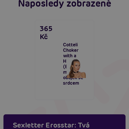
Naposledy zobrazené
365
Kč
Cotteli
Choker
with a
Heart
(Black),
matný
obojek se
srdcem
Sexletter Erosstar: Tvá