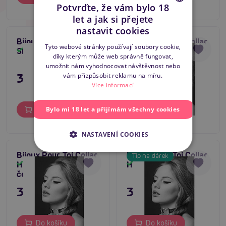
Potvrďte, že vám bylo 18
let a jak si přejete
CZECH
nastavit cookies
Bijoux Pour Toi Collar
Bijoux Pour Toi Collar
SLOVAK
Tyto webové stránky používají soubory cookie,
Slave černý obojek
Heart Padlock černý
Skladem
Skladem
díky kterým může web správně fungovat,
ENGLISH
obojek
umožnit nám vyhodnocovat návštěvnost nebo
395 Kč
179 Kč
vám přizpůsobit reklamu na míru.
Více informací
Do košíku
Do košíku
Bylo mi 18 let a přijímám všechny cookies
NASTAVENÍ COOKIES
Bijoux Pour Toi Collar
Bijoux Pour Toi Collar
Tip na dárek
Heart Diamonds
Heart černý obojek
Skladem
Skladem
černý obojek
395 Kč
349 Kč
Do košíku
Do košíku