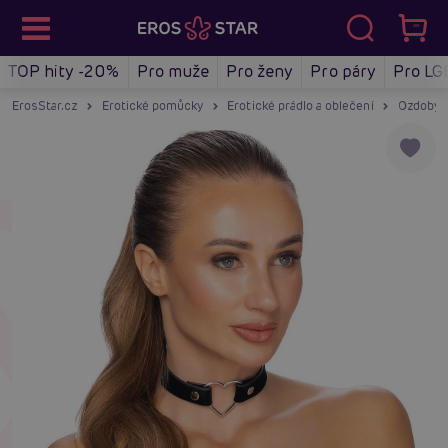
TOP hity -20%
Pro muže
Pro ženy
Pro páry
Pro LG
ErosStar.cz
Erotické pomůcky
Erotické prádlo a oblečení
Ozdoby