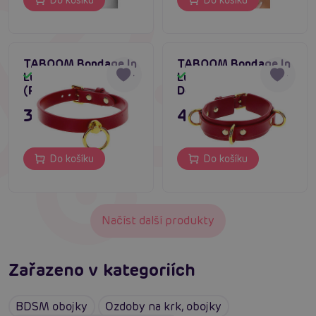
TABOOM Bondage In
TABOOM Bondage In
Luxury O-Ring Collar
Luxury D-Ring Collar
Skladem
Skladem
(Red)
Deluxe (Red)
395 Kč
449 Kč
Do košíku
Do košíku
Načíst další produkty
Zařazeno v kategoriích
BDSM obojky
Ozdoby na krk, obojky