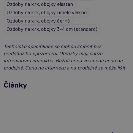
Ozdoby na krk, obojky elastan
Ozdoby na krk, obojky umělé vlákno
Ozdoby na krk, obojky černá
Ozdoby na krk, obojky 3-4 cm (standard)
Technické specifikace se mohou změnit bez
předchozího upozornění. Obrázky mají pouze
informativní charakter. Běžná cena znamená cena na
prodejně. Cena na internetu a na prodejně se může lišit.
Erotické oblečení: 100x jinak a vždy
neodolatelně sexy
Články
Erotická inteligence: Příručka Sexiomů
Číst více
Swingers party poprvé: Erotický ráj plný
extáze? Průvodce, který ti otevře dveře!
Číst více
Číst více