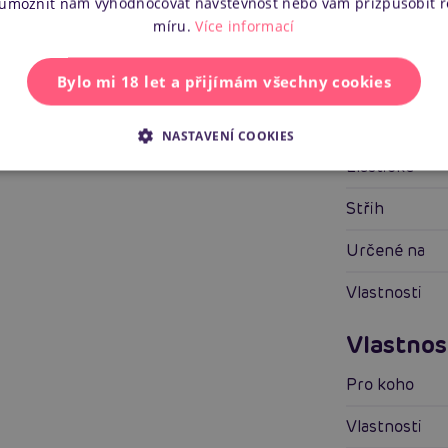
Specifik
 umožnit nám vyhodnocovat návštěvnost nebo vám přizpůsobit 
míru.
Více informací
Barva
Bylo mi 18 let a přijímám všechny cookies
Materiál
Dostupné vel
NASTAVENÍ COOKIES
Elastické
Střih
Určené na
Vlastnosti
Vlastnos
Pro koho
Vlastnosti