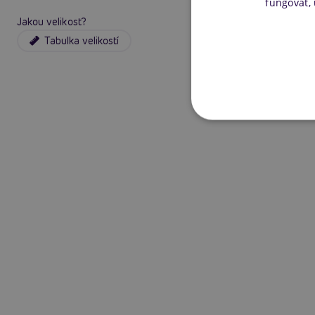
fungovat,
Jakou velikost?
Tabulka velikostí