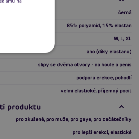
ace produktu
reklamu na
černá
85% polyamid, 15% elastan
ikosti
M, L, XL
ano (díky elastanu)
slipy se dvěma otvory - na koule a penis
podpora erekce, pohodlí
velmi elastické, příjemný pocit
ti produktu
pro zkušené
,
pro muže
,
pro gaye
,
pro začátečníky
pro lepší erekci
,
elastické