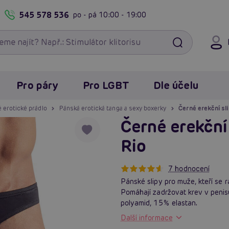
545 578 536
po - pá
10:00 - 19:00
Pro páry
Pro LGBT
Dle účelu
 erotické prádlo
Pánská erotická tanga a sexy boxerky
Černé erekční sl
Černé erekční
Rio
7 hodnocení
Pánské slipy pro muže, kteří se r
Pomáhají zadržovat krev v penisu
polyamid, 15% elastan.
Další informace