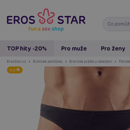
TOP hity -20%
Pro muže
Pro ženy
ErosStar.cz
Erotické pomůcky
Erotické prádlo a oblečení
Pánské
4.6