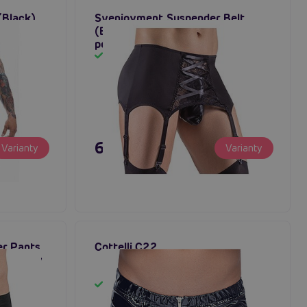
Black),
Svenjoyment Suspender Belt
(Black), pánský fetish
podvazkový pás
Skladem
695 Kč
Varianty
Varianty
r Pants
Cottelli C22
s otvory
Skladem