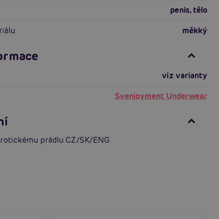
penis
,
tělo
riálu
měkký
formace
viz varianty
Svenjoyment Underwear
ní
erotickému prádlu CZ/SK/ENG