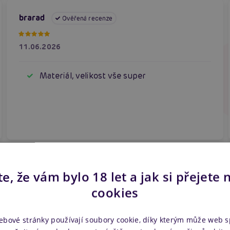
brarad
Ověřená recenze
11.06.2026
Materiál, velikost vše super
Zobrazit všechny recenze
e, že vám bylo 18 let a jak si přejete 
cookies
ebové stránky používají soubory cookie, díky kterým může web 