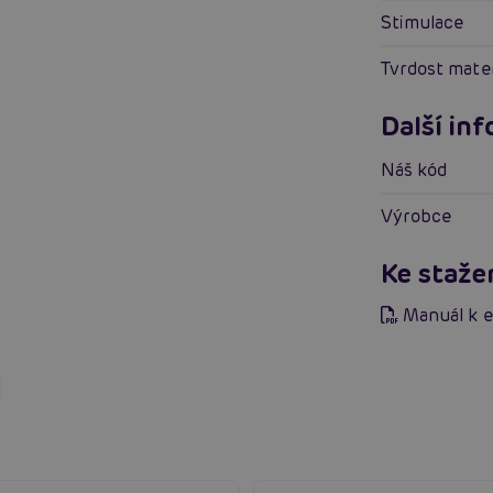
Stimulace
Tvrdost mate
Další in
Náš kód
Výrobce
Ke staže
Manuál k 