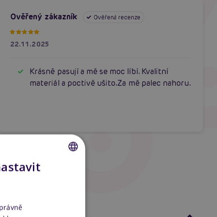
Ověřený zákazník
Ověřená recenze
22.11.2025
Krásně pasují a mě se moc líbí. Kvalitní
materiál a poctivě ušito.Za mě palec nahoru.
nastavit
CZECH
SLOVAK
ENGLISH
správně