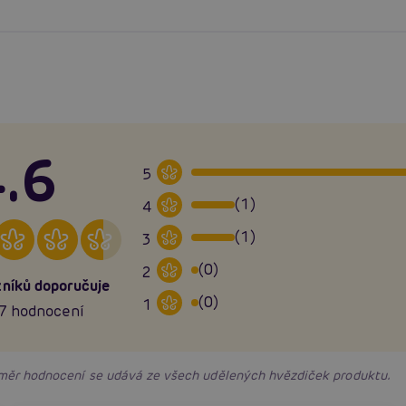
.6
5
(1)
4
(1)
3
(0)
2
níků doporučuje
(0)
1
7 hodnocení
růměr hodnocení se udává ze všech udělených hvězdiček produktu.