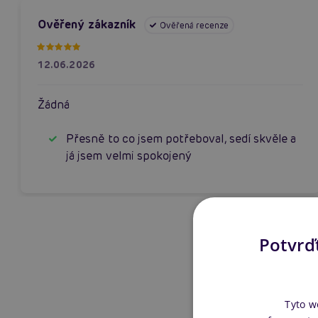
Ověřený zákazník
Ověřená recenze
12.06.2026
Žádná
Přesně to co jsem potřeboval, sedí skvěle a
já jsem velmi spokojený
Potvrďt
Tyto w