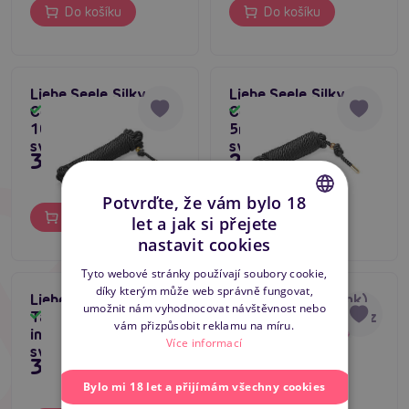
Do košíku
Do košíku
Liebe Seele Silky
Liebe Seele Silky
Cotton Shibari Rope
Cotton Shibari Rope
Skladem
Skladem
10m (Black),
5m (Black),
svazovací lano
svazovací lano
395 Kč
249 Kč
Potvrďte, že vám bylo 18
Do košíku
Do košíku
let a jak si přejete
CZECH
nastavit cookies
SLOVAK
Tyto webové stránky používají soubory cookie,
díky kterým může web správně fungovat,
ENGLISH
Liebe Seele Bondage
BOUND Rope (Pink),
umožnit nám vyhodnocovat návštěvnost nebo
Tape 25m (Black),
7,5 m bondážní lano z
Skladem
Skladem
vám přizpůsobit reklamu na míru.
intimní páska na
umělého vlákna
Více informací
svazování
349 Kč
449 Kč
Bylo mi 18 let a přijímám všechny cookies