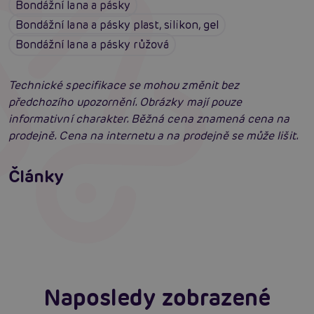
Bondážní lana a pásky
Bondážní lana a pásky plast, silikon, gel
Bondážní lana a pásky růžová
Technické specifikace se mohou změnit bez
předchozího upozornění. Obrázky mají pouze
informativní charakter. Běžná cena znamená cena na
prodejně. Cena na internetu a na prodejně se může lišit.
Jak na BDSM: Začínáme tvrdé hrátky pro
dospělé (aktualizováno)
Jak na bondage? Svazování partnera při sexu
Články
aneb co je bondáž
Číst více
Erotická inteligence: Příručka Sexiomů
Číst více
Číst více
Naposledy zobrazené