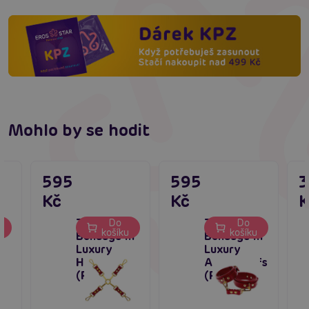
Mohlo by se hodit
595
595
Kč
Kč
K
TABOOM
TABOOM
Do
Do
u
košíku
košíku
m
Bondage In
Bondage In
Luxury
Luxury
í
Hogtie
Ankle Cuffs
(Red)
(Red)