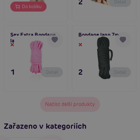
249 Kč
Detail
Do košíku
Sex Extra Bondage
Bondage lano 7m
lano 5 m růžové
Dočasně vyprodané
Dočasně vyprodané
195 Kč
295 Kč
Detail
Detail
Načíst další produkty
Zařazeno v kategoriích