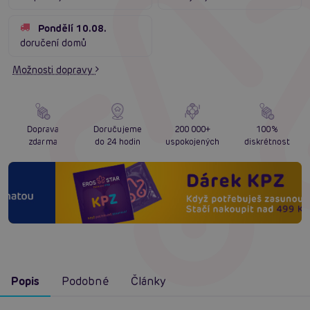
Pondělí 10.08.
doručení domů
Možnosti dopravy
Doprava
Doručujeme
200 000+
100%
zdarma
do 24 hodin
uspokojených
diskrétnost
Popis
Podobné
Články