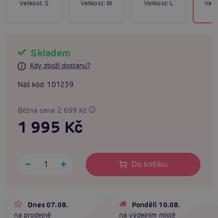
Velikost:
S
Velikost:
M
Velikost:
L
Velik
Skladem
Kdy zboží dostanu?
Náš kód:
101239
Běžná cena 2 699 Kč
1 995 Kč
Do košíku
Dnes 07.08.
Pondělí 10.08.
na prodejně
na výdejním místě