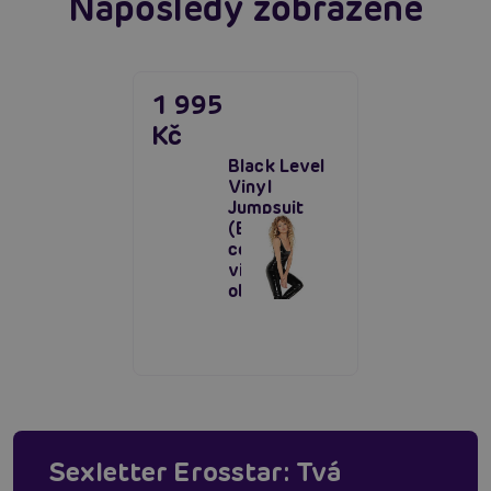
Naposledy zobrazené
1 995
Kč
Black Level
Vinyl
Jumpsuit
(Black),
celotělový
vinylový
obleček
Sexletter Erosstar: Tvá