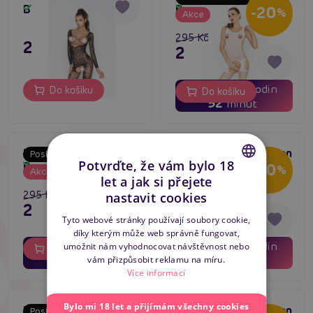
Skladem
BS031 černá
BS029 bílý
Skladem
-20
%
Akce
295 Kč
295 Kč
236 Kč
02
16
dní
hodin
Do košíku
Do košíku
52
minut
Bodystocking Passion
Bodystocking Passion
Poslední šance
Poslední šance
Potvrďte, že vám bylo 18
Skladem
Skladem
BS024 bílý
BS022 bílý
-20
-20
%
%
Akce
Akce
let a jak si přejete
CZECH
295 Kč
295 Kč
nastavit cookies
236 Kč
236 Kč
SLOVAK
Tyto webové stránky používají soubory cookie,
díky kterým může web správně fungovat,
ENGLISH
02
16
02
16
dní
hodin
dní
hodin
umožnit nám vyhodnocovat návštěvnost nebo
Do košíku
Do košíku
52
52
minut
minut
vám přizpůsobit reklamu na míru.
Více informací
Bylo mi 18 let a přijímám všechny cookies
Bodystocking Passion
Bodystocking Passion
Poslední šance
Poslední šance