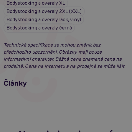
Bodystocking a overaly XL
Bodystocking a overaly 2XL (XXL)
Bodystocking a overaly lack, vinyl
Bodystocking a overaly černá
Technické specifikace se mohou změnit bez
předchozího upozornění. Obrázky mají pouze
informativní charakter. Běžná cena znamená cena na
prodejně. Cena na internetu a na prodejně se může lišit.
Erotické oblečení: 100x jinak a vždy
neodolatelně sexy
Články
Erotická inteligence: Příručka Sexiomů
Číst více
Swingers party poprvé: Erotický ráj plný
extáze? Průvodce, který ti otevře dveře!
Číst více
Číst více