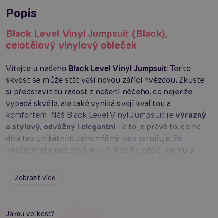
Popis
Black Level Vinyl Jumpsuit (Black),
celotělový vinylový obleček
Vítejte u našeho
Black Level Vinyl Jumpsuit
! Tento
skvost se může stát vaší novou zářící hvězdou. Zkuste
si představit tu radost z nošení něčeho, co nejenže
vypadá skvěle, ale také vyniká svojí kvalitou a
komfortem. Náš Black Level Vinyl Jumpsuit je
výrazný
a stylový, odvážný i elegantní
- a to je právě to, co ho
dělá tak unikátním. Jeho hříšný lesk zaručuje, že
nezůstanete bez povšimnutí. Kdo by odolal šarmu a
magnetickému kouzlu, které tento overal vyzařuje?
Jeho tvarovaný střih navíc zdůrazní vaše křivky a
Zobrazit více
vytvoří lichotivý siluet. Ať už máte postavu typu jablko,
hruška nebo hodinky, tento kousek vám sedne jako
ulitý. Je vyrobený z vysoce
kvalitního a odolného
Jakou velikost?