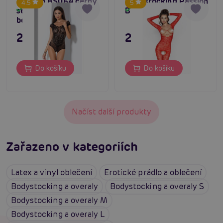
Passion BS064 černý
Bodystocking Passion
4.5
5
sexy vzorovaný
BS031 červená
Skladem
Skladem
bodystocking
295 Kč
295 Kč
Do košíku
Do košíku
Načíst další produkty
Zařazeno v kategoriích
Latex a vinyl oblečení
Erotické prádlo a oblečení
Bodystocking a overaly
Bodystocking a overaly S
Bodystocking a overaly M
Bodystocking a overaly L