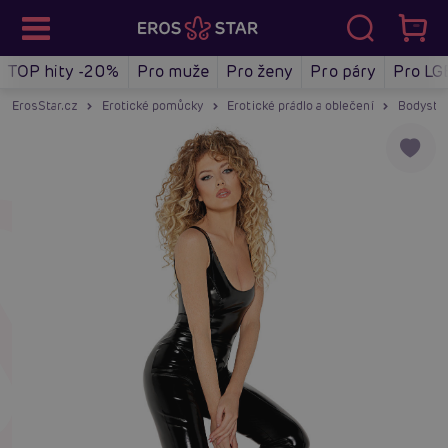
TOP hity -20%
Pro muže
Pro ženy
Pro páry
Pro LG
ErosStar.cz
Erotické pomůcky
Erotické prádlo a oblečení
Bodystoc