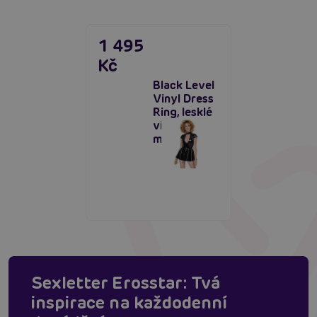
1 495
Kč
Black Level
Vinyl Dress
Ring, lesklé
vinylové
minišaty
Sexletter Erosstar: Tvá
inspirace na každodenní