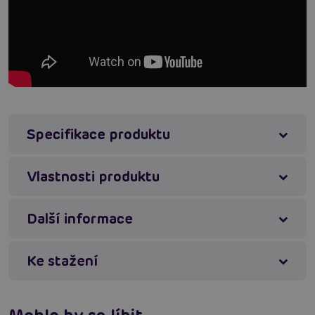
Límeček:
stojáček s okem (prstenec k připoutání)
Výstřih:
hluboký výřez
Pásky:
dva nastavitelné se sponou po bocích
Zapínání:
zadní zip po celé délce
Tyto šaty jsou ideální pro erotické večery, BDSM
scénáře nebo odvážné hrátky na tematických párty.
Připrav se okouzlit a inspirovat fantazii partnera!
Specifikace produktu
Sofistikovaný design a praktické prvky dělají z tohoto
modelu nepostradatelný kousek do tvé sbírky svůdného
Vlastnosti produktu
prádla.
Další informace
#vinyl dress
#poutací kroužek
#černý vinyl
Máte dotaz k produktu?
Zašlete nám zprávu
Ke stažení