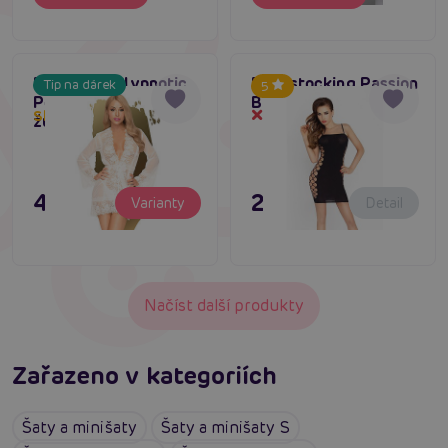
Penthouse Hypnotic
Bodystocking Passion
Tip na dárek
5
Power (White), sexy
BS026 černý
Skladem do týdne
Dočasně vyprodané
župánek
495 Kč
295 Kč
Varianty
Detail
Načíst další produkty
Zařazeno v kategoriích
Šaty a minišaty
Šaty a minišaty S