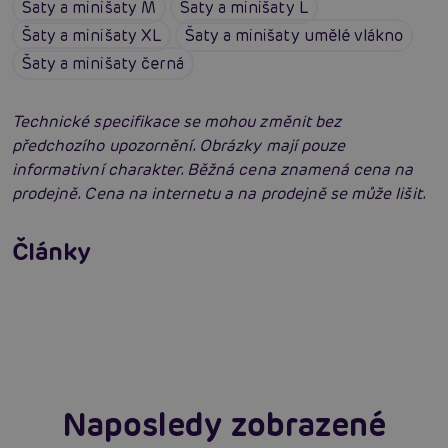
Šaty a minišaty M
Šaty a minišaty L
Šaty a minišaty XL
Šaty a minišaty umělé vlákno
Šaty a minišaty černá
Technické specifikace se mohou změnit bez
předchozího upozornění. Obrázky mají pouze
informativní charakter. Běžná cena znamená cena na
prodejně. Cena na internetu a na prodejně se může lišit.
Erotické oblečení: 100x jinak a vždy
neodolatelně sexy
Články
Erotická inteligence: Příručka Sexiomů
Číst více
Swingers party poprvé: Erotický ráj plný
extáze? Průvodce, který ti otevře dveře!
Číst více
Číst více
Naposledy zobrazené