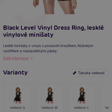
Black Level Vinyl Dress Ring, lesklé
vinylové minišaty
Lesklé minišaty z vinylu s poutacím kroužkem, hlubokým
výstřihem a nastavitelnými pásky.
Další informace
Varianty
Tabulka velikostí
Velikost:
S
Velikost:
M
Velikost:
L
Velik