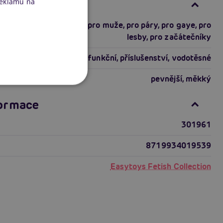
reklamu na
ti produktu
pro zkušené
,
pro ženy
,
pro muže
,
pro páry
,
pro gaye
,
pro
lesby
,
pro začátečníky
multifunkční
,
příslušenství
,
vodotěsné
riálu
pevnější
,
měkký
formace
301961
8719934019539
Easytoys Fetish Collection