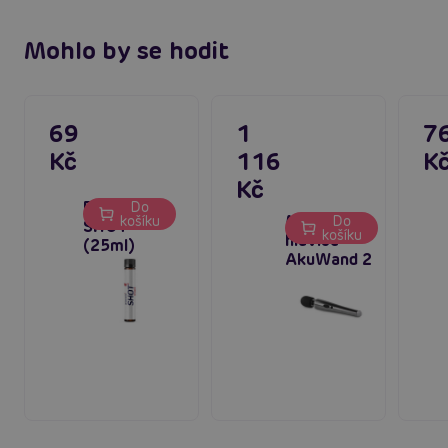
Mohlo by se hodit
69
1
7
Kč
116
K
Kč
Proerecta
Do
Masážní
košíku
Do
SHOT
košíku
hlavice
(25ml)
AkuWand 2