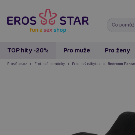
TOP hity -20%
Pro muže
Pro ženy
ErosStar.cz
Erotické pomůcky
Erotický nábytek
Bedroom Fantasi