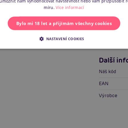
 umožnit nám vyhodnocovat návštěvnost nebo vám přizpůsobit 
Vlastnos
míru.
Více informací
Pro koho
Bylo mi 18 let a přijímám všechny cookies
Vlastnosti
NASTAVENÍ COOKIES
Tvrdost mate
Další in
Náš kód
EAN
Výrobce