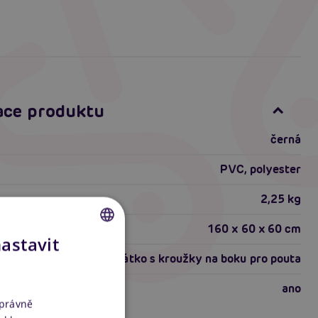
ace produktu
černá
PVC, polyester
2,25 kg
160 x 60 x 60 cm
nastavit
CZECH
lehátko s kroužky na boku pro pouta
SLOVAK
ano
ENGLISH
správně