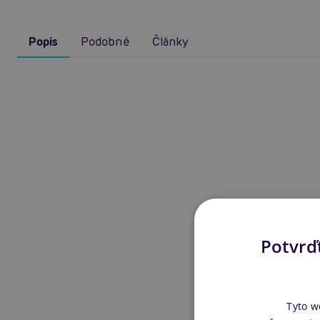
Popis
Podobné
Články
Potvrďt
Tyto w