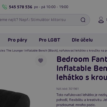
545 578 536
po - pá
10:00 - 19:00
Pro páry
Pro LGBT
Dle účelu
es The Lounger Inflatable Bench (Black), nafukovací lehátko s kroužky na 
Bedroom Fant
Inflatable Be
lehátko s kro
Náš kód:
301961
Toto nafukovací lehátko je nezb
pohodlí, flexibilitu a kreativit
prozkoumat mnoho pozic.