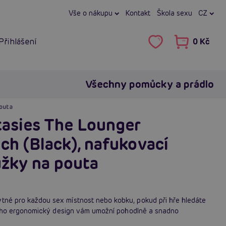
Vše o nákupu
Kontakt
Škola sexu
CZ
Přihlášení
0 Kč
Všechny pomůcky a prádlo
pouta
asies The Lounger
nch (Black), nafukovací
užky na pouta
ytné pro každou sex místnost nebo kobku, pokud při hře hledáte
u. Jeho ergonomický design vám umožní pohodlně a snadno