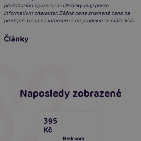
předchozího upozornění. Obrázky mají pouze
informativní charakter. Běžná cena znamená cena na
prodejně. Cena na internetu a na prodejně se může lišit.
Jak na BDSM: Začínáme tvrdé hrátky pro
dospělé (aktualizováno)
Jak na bondage? Svazování partnera při sexu
Články
aneb co je bondáž
Číst více
Erotická inteligence: Příručka Sexiomů
Číst více
Číst více
Naposledy zobrazené
395
Kč
Bedroom