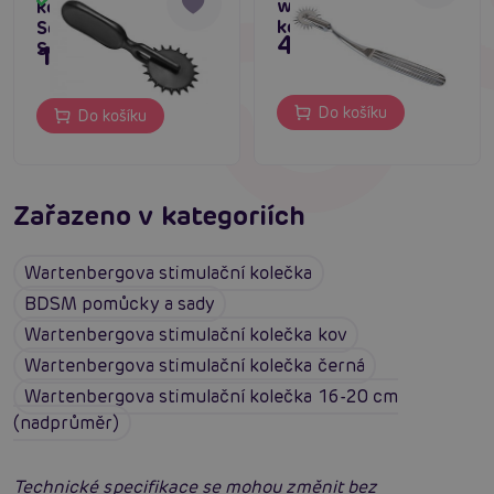
Skladem
wartengergovo
kolečko Master
kolečko
Series Lil Devil Mini
495 Kč
Sensation Wheel
195 Kč
Do košíku
Do košíku
Zařazeno v kategoriích
Wartenbergova stimulační kolečka
BDSM pomůcky a sady
Wartenbergova stimulační kolečka kov
Wartenbergova stimulační kolečka černá
Wartenbergova stimulační kolečka 16-20 cm
(nadprůměr)
Technické specifikace se mohou změnit bez