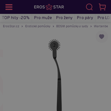
TOP hity -20%
Pro muže
Pro ženy
Pro páry
Pro LG
ErosStar.cz
Erotické pomůcky
BDSM pomůcky a sady
Wartenbergo