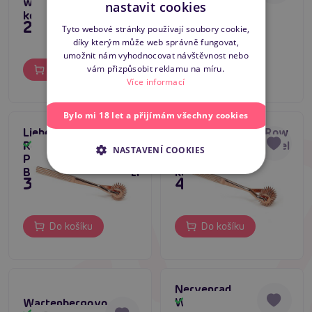
wartenbergovo
stříbrné
nastavit cookies
kolečko
Wartenbergovo
SLOVAK
249 Kč
249 Kč
kolečko s jedním
Tyto webové stránky používají soubory cookie,
kotoučem
díky kterým může web správně fungovat,
ENGLISH
umožnit nám vyhodnocovat návštěvnost nebo
vám přizpůsobit reklamu na míru.
Do košíku
Do košíku
Více informací
Bylo mi 18 let a přijímám všechny cookies
Liebe Seele Three-
Liebe Seele Five-Row
Row Wartenberg
Wartenberg Pinwheel
Skladem
Skladem
NASTAVENÍ COOKIES
Pinwheel (Rose Gold),
(Rose Gold), BDSM
BDSM kolečko na kůži
kolečko na kůži
395 Kč
495 Kč
Do košíku
Do košíku
Nervenrad
Wartenberg Wheel,
Skladem
Wartenbergovo