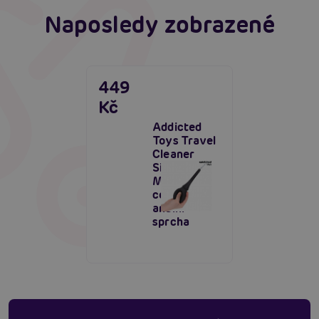
Naposledy zobrazené
449
Kč
Addicted
Toys Travel
Cleaner
Silicone
Model 3,
cestovní
anální
sprcha