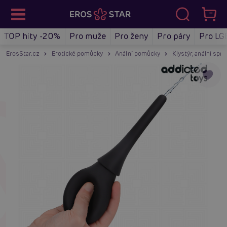
TOP hity -20%
Pro muže
Pro ženy
Pro páry
Pro LG
ErosStar.cz
Erotické pomůcky
Anální pomůcky
Klystýr, anální spr