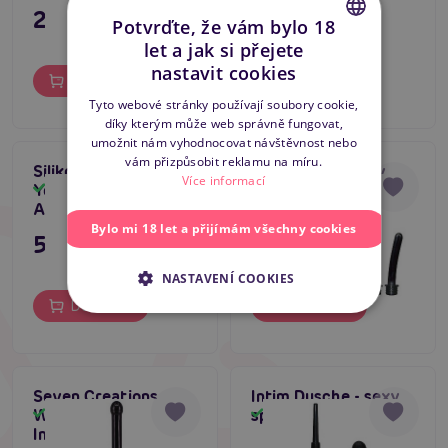
295 Kč
395 Kč
Potvrďte, že vám bylo 18
let a jak si přejete
CZECH
nastavit cookies
Do košíku
Do košíku
SLOVAK
Tyto webové stránky používají soubory cookie,
díky kterým může web správně fungovat,
ENGLISH
umožnit nám vyhodnocovat návštěvnost nebo
vám přizpůsobit reklamu na míru.
Silikonová sprcha
Irigátor Bad Kitty
Více informací
You2Toys Rear Splash
Skladem
Skladem
Anal Douche
Bylo mi 18 let a přijímám všechny cookies
595 Kč
369 Kč
NASTAVENÍ COOKIES
Do košíku
Do košíku
Seven Creations
Intim Dusche - sexy
Whirling Spray -
sprcha
Skladem
Skladem
Intimní sprcha