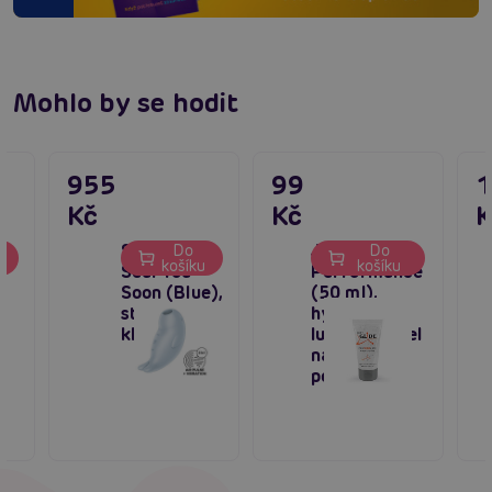
Mohlo by se hodit
955
99
Kč
Kč
K
Satisfyer
Just Glide
Do
Do
u
košíku
košíku
Seal You
Performance
Soon (Blue),
(50 ml),
stimulátor
hybridní
klitorisu
lubrikační gel
na intimní
použití