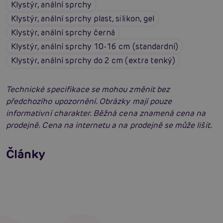
Klystýr, anální sprchy
Klystýr, anální sprchy plast, silikon, gel
Klystýr, anální sprchy černá
Klystýr, anální sprchy 10-16 cm (standardní)
Klystýr, anální sprchy do 2 cm (extra tenký)
Technické specifikace se mohou změnit bez
předchozího upozornění. Obrázky mají pouze
informativní charakter. Běžná cena znamená cena na
prodejně. Cena na internetu a na prodejně se může lišit.
Příprava na anální sex: Tipy krok za krokem
Články
Erotická inteligence: Příručka Sexiomů
Číst více
Swingers party poprvé: Erotický ráj plný
extáze? Průvodce, který ti otevře dveře!
Číst více
Číst více