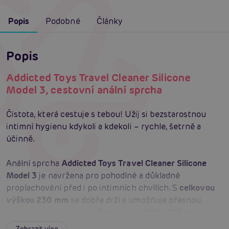
Popis
Podobné
Články
Popis
Addicted Toys Travel Cleaner Silicone
Model 3, cestovní anální sprcha
Čistota, která cestuje s tebou! Užij si bezstarostnou
intimní hygienu kdykoli a kdekoli – rychle, šetrně a
účinně.
Anální sprcha
Addicted Toys Travel Cleaner Silicone
Model 3
je navržena pro pohodlné a důkladné
proplachování před i po intimních chvílích. S
celkovou
výškou 230 mm
se dobře drží a umožňuje přesnou,
kontrolovanou aplikaci.
Zasunovací délka 135 mm
bezpečně dosáhne do potřebné hloubky a zajistí
Zobrazit více