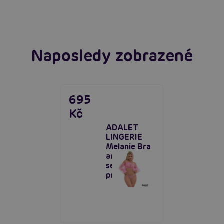
Číst více
Naposledy zobrazené
695
Kč
ADALET
LINGERIE
Melanie Bra
and Thong,
sexy set
prádla