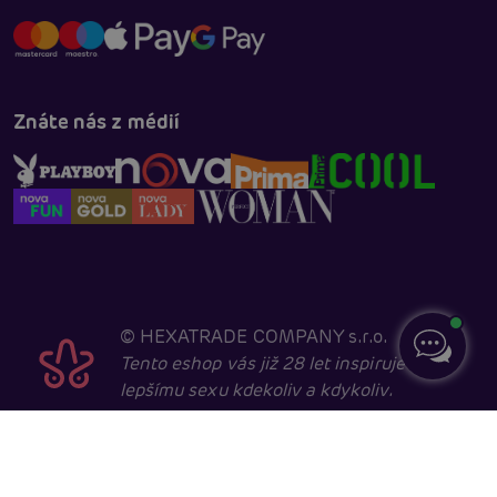
Znáte nás z médií
©
HEXATRADE COMPANY s.r.o.
Tento eshop vás již 28 let inspiruje k
lepšímu sexu kdekoliv a kdykoliv.
Navštěvovat jej smí pouze entity starší 18 let, kvůli
sexuální a erotické tématice. Core developed in
cooperation with
404.cz