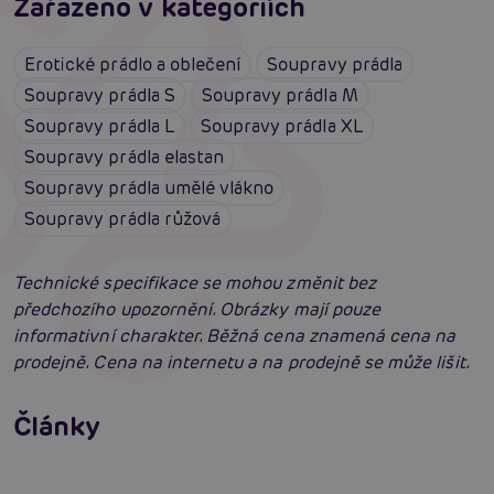
Zařazeno v kategoriích
Erotické prádlo a oblečení
Soupravy prádla
Soupravy prádla S
Soupravy prádla M
Soupravy prádla L
Soupravy prádla XL
Soupravy prádla elastan
Soupravy prádla umělé vlákno
Soupravy prádla růžová
Technické specifikace se mohou změnit bez
předchozího upozornění. Obrázky mají pouze
informativní charakter. Běžná cena znamená cena na
prodejně. Cena na internetu a na prodejně se může lišit.
Erotické oblečení: 100x jinak a vždy
neodolatelně sexy
Články
Erotická inteligence: Příručka Sexiomů
Číst více
Swingers party poprvé: Erotický ráj plný
extáze? Průvodce, který ti otevře dveře!
Číst více