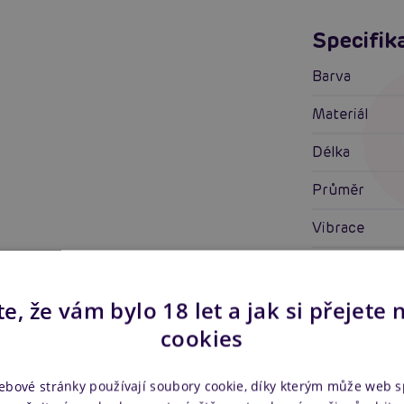
Specifik
Barva
Materiál
Délka
Průměr
Vibrace
Přirážení
Ovládání
e, že vám bylo 18 let a jak si přejete 
cookies
Napájení
Tvar
ebové stránky používají soubory cookie, díky kterým může web 