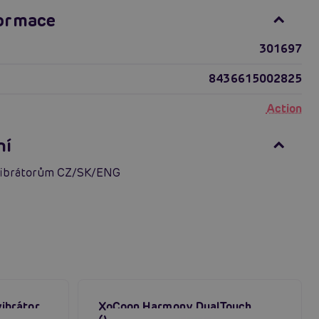
formace
301697
8436615002825
Action
ní
vibrátorům CZ/SK/ENG
vibrátor
XoCoon Harmony DualTouch