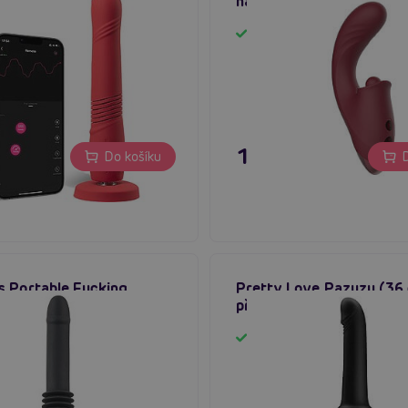
 vibrátor s přísavkou
na klitoris a bod g
em
Skladem
 Kč
1 895 Kč
Do košíku
D
 Portable Fucking
Pretty Love Pazuzu (36 
 přirážecí vibrátor
přirážecí vibrátor
em
Skladem