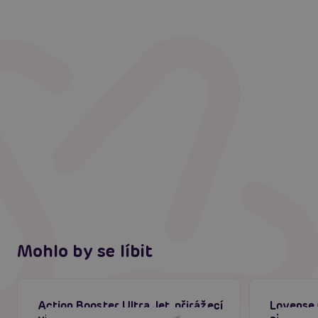
Mohlo by se líbit
Action Booster Ultra Jet, přirážecí
Lovense 