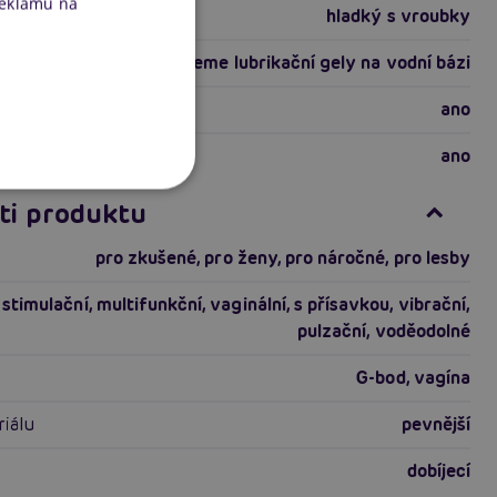
reklamu na
hladký s vroubky
doporučujeme lubrikační gely na vodní bázi
ano
ano
ti produktu
pro zkušené
,
pro ženy
,
pro náročné
,
pro lesby
stimulační
,
multifunkční
,
vaginální
,
s přísavkou
,
vibrační
,
pulzační
,
voděodolné
G-bod
,
vagína
riálu
pevnější
dobíjecí