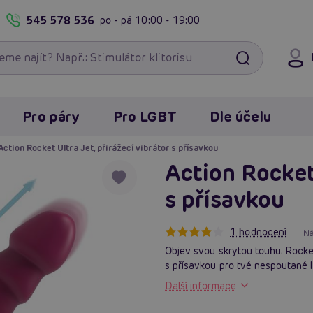
545 578 536
po - pá
10:00 - 19:00
Pro páry
Pro LGBT
Dle účelu
Action Rocket Ultra Jet, přirážecí vibrátor s přísavkou
Action Rocket 
s přísavkou
1 hodnocení
Ná
Objev svou skrytou touhu. Rocket:
s přísavkou pro tvé nespoutané 
Další informace