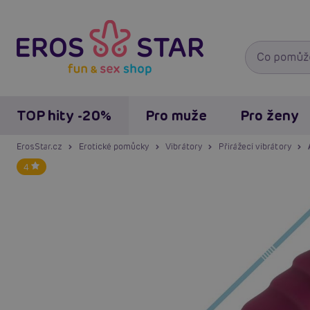
TOP hity -20%
Pro muže
Pro ženy
ErosStar.cz
Erotické pomůcky
Vibrátory
Přirážecí vibrátory
4