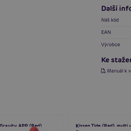
Další in
Náš kód
EAN
Výrobce
Ke staže
Manuál k 
Gravity APP (Red),
Kissen Tide (Red), multi 