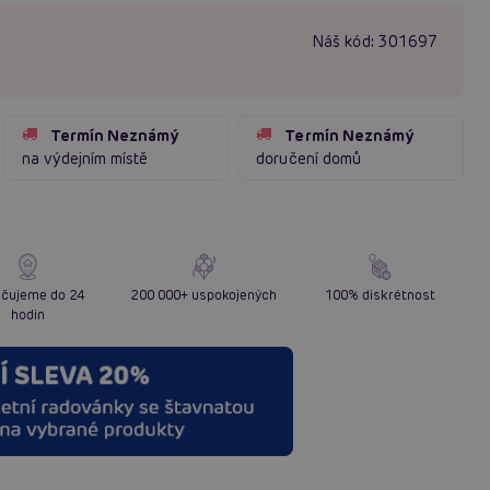
Náš kód:
301697
Termín Neznámý
Termín Neznámý
na výdejním místě
doručení domů
čujeme do 24
200 000+ uspokojených
100% diskrétnost
hodin