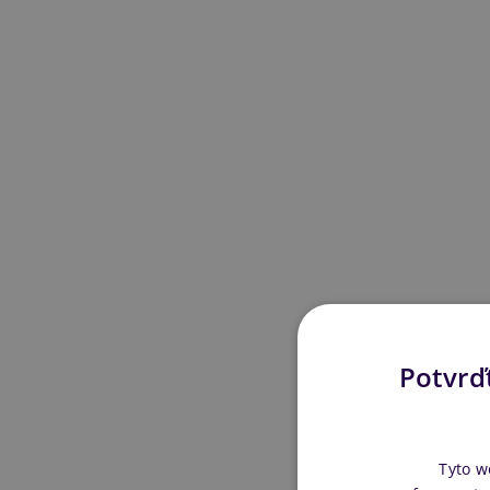
Potvrďt
Tyto w