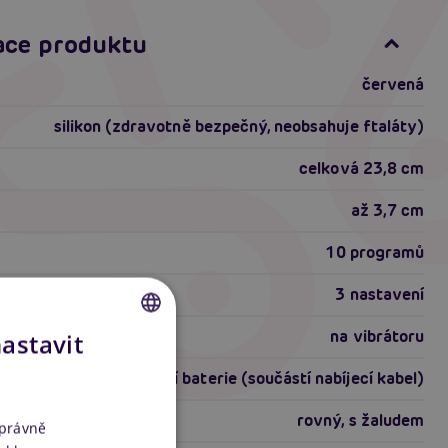
ace produktu
červená
silikon (zdravotně bezpečný, neobsahuje ftaláty)
celková 23,8 cm
až 3,7 cm
10 programů
3 nastavení
na vibrátoru
nastavit
CZECH
dobíjecí baterie (součástí nabíjecí kabel)
SLOVAK
rovný, s žaludem
ENGLISH
správně