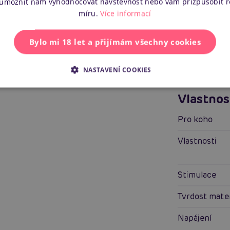
 umožnit nám vyhodnocovat návštěvnost nebo vám přizpůsobit 
Povrch
míru.
Více informací
Lubrikace
Bylo mi 18 let a přijímám všechny cookies
Přísavka
NASTAVENÍ COOKIES
Voděodolné
Vlastnos
Pro koho
Vlastnosti
Stimulace
Tvrdost mate
Napájení