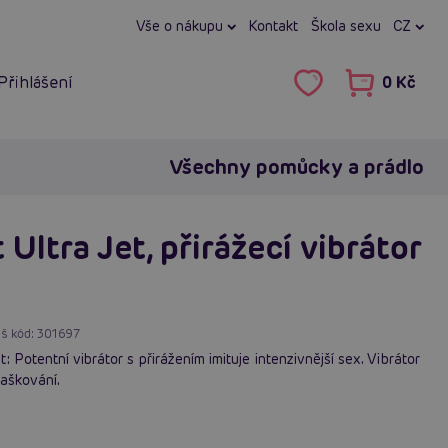
Vše o nákupu
Kontakt
Škola sexu
CZ
Přihlášení
0 Kč
Všechny pomůcky a prádlo
Ultra Jet, přirážecí vibrátor
š kód:
301697
 Potentní vibrátor s přirážením imituje intenzivnější sex. Vibrátor
laškování.