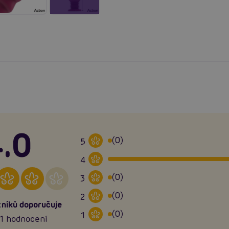
.0
(0)
5
4
(0)
3
(0)
2
níků doporučuje
(0)
1
1 hodnocení