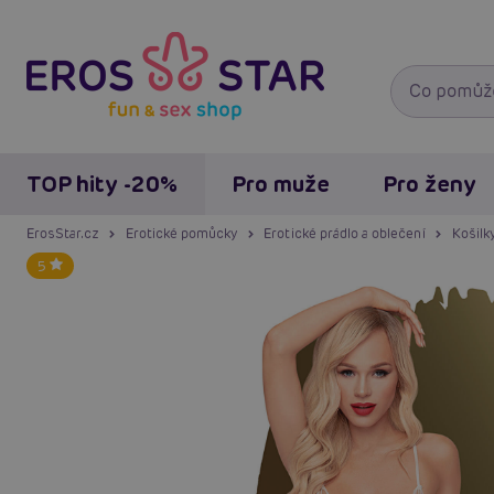
TOP hity -20%
Pro muže
Pro ženy
ErosStar.cz
Erotické pomůcky
Erotické prádlo a oblečení
Košilk
5