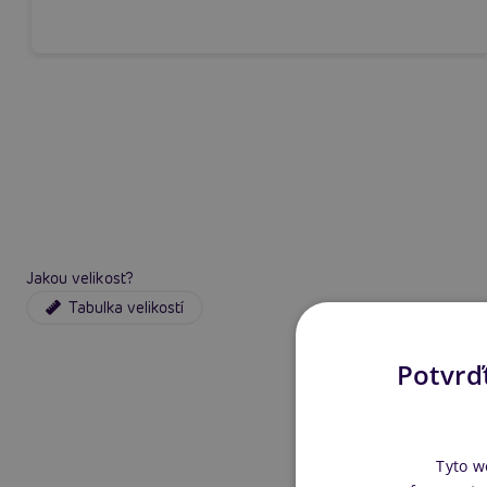
Jakou velikost?
Tabulka velikostí
Potvrďt
Tyto w