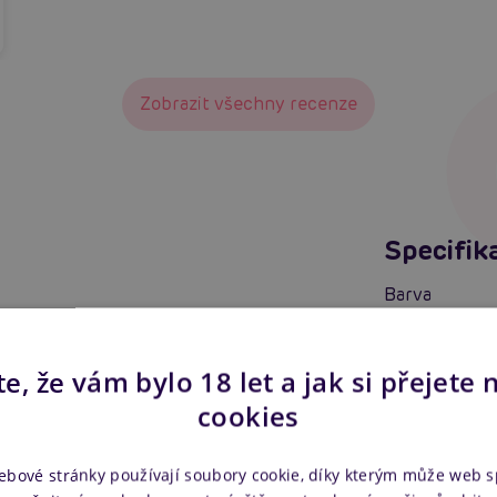
Zobrazit všechny recenze
Specifik
Barva
Materiál
e, že vám bylo 18 let a jak si přejete 
Velikost
cookies
Model
ebové stránky používají soubory cookie, díky kterým může web 
Elastický