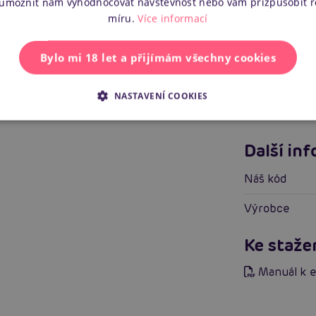
 umožnit nám vyhodnocovat návštěvnost nebo vám přizpůsobit 
míru.
Více informací
Vlastnosti
Vlastnos
Bylo mi 18 let a přijímám všechny cookies
Pro koho
NASTAVENÍ COOKIES
Vlastnosti
Další in
Náš kód
Výrobce
Ke staže
Manuál k 