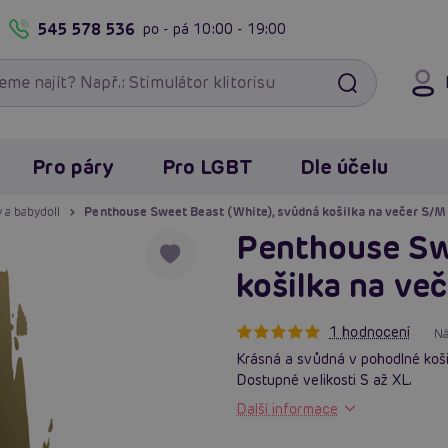
545 578 536
po - pá
10:00 - 19:00
Pro páry
Pro LGBT
Dle účelu
y a babydoll
Penthouse Sweet Beast (White), svůdná košilka na večer S/M
Penthouse Sw
košilka na ve
1 hodnocení
Ná
Krásná a svůdná v pohodlné koši
Dostupné velikosti S až XL.
Další informace