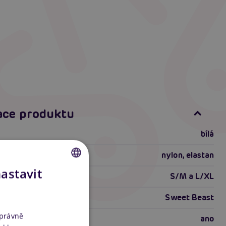
ace produktu
bílá
nylon, elastan
nastavit
S/M a L/XL
CZECH
SLOVAK
Sweet Beast
ENGLISH
správně
ano