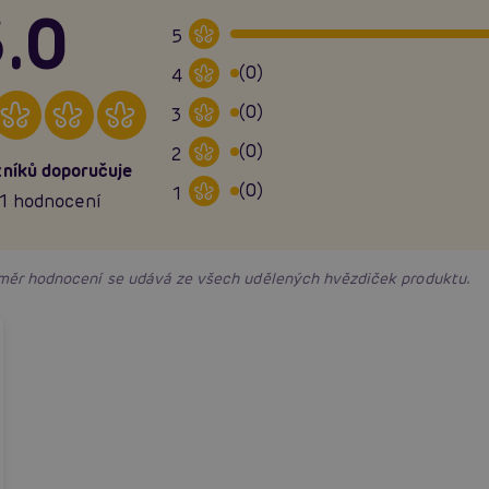
.0
5
(0)
4
(0)
3
(0)
2
níků doporučuje
(0)
1
1 hodnocení
růměr hodnocení se udává ze všech udělených hvězdiček produktu.