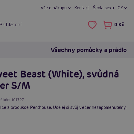
Vše o nákupu
Kontakt
Škola sexu
CZ
Přihlášení
0 Kč
Všechny pomůcky a prádlo
eet Beast (White), svůdná
čer S/M
š kód:
101327
lce z produkce Penthouse. Udělej si svůj večer nezapomenutelný.