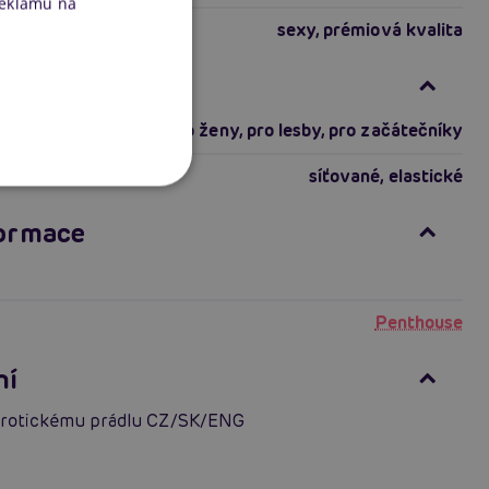
reklamu na
sexy, prémiová kvalita
ti produktu
pro zkušené
,
pro ženy
,
pro lesby
,
pro začátečníky
síťované
,
elastické
formace
Penthouse
ní
erotickému prádlu CZ/SK/ENG