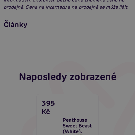
prodejně. Cena na internetu a na prodejně se může lišit.
Erotické oblečení: 100x jinak a vždy
neodolatelně sexy
Články
Erotická inteligence: Příručka Sexiomů
Číst více
Swingers party poprvé: Erotický ráj plný
extáze? Průvodce, který ti otevře dveře!
Číst více
Číst více
Naposledy zobrazené
395
Kč
Penthouse
Sweet Beast
(White),