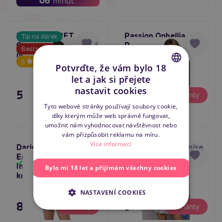
06
minut
Passion JANET
Passion Ophellia
Tip na dárek
CHEMISE dámská bílá
Peignoir (Black),
Bestseller
Skladem
Skladem
noční košilka a tanga
průsvitný krajkový
5
župan
Potvrďte, že vám bylo 18
let a jak si přejete
CZECH
nastavit cookies
595 Kč
895 Kč
Varianty
Varianty
SLOVAK
Tyto webové stránky používají soubory cookie,
díky kterým může web správně fungovat,
ENGLISH
umožnit nám vyhodnocovat návštěvnost nebo
vám přizpůsobit reklamu na míru.
Více informací
Daring Intimates Lace
Casmir KEA Chemise
Top produkt
Embrace Babydoll 2-
(White), průhledná
Tip na dárek
Skladem
Skladem
In-1 Set (Purple),
erotická košilka
Bylo mi 18 let a přijímám všechny cookies
5
krajkový babydoll
NASTAVENÍ COOKIES
895 Kč
595 Kč
Varianty
Varianty