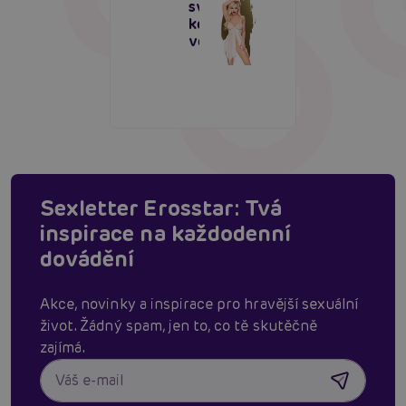
svůdná
košilka na
večer
Sexletter Erosstar: Tvá
inspirace na každodenní
dovádění
Akce, novinky a inspirace pro hravější sexuální
život. Žádný spam, jen to, co tě skutěčně
zajímá.