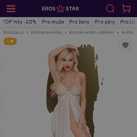
TOP hity -20%
Pro muže
Pro ženy
Pro páry
Pro LG
ErosStar.cz
Erotické pomůcky
Erotické prádlo a oblečení
Košilky a
5