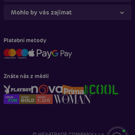
Mohlo by vás zajímat
Platební metody
Znáte nás z médií
©
HEXATRADE COMPANY s.r.o.