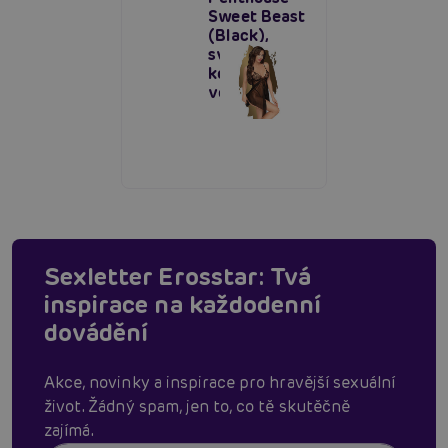
Sweet Beast
(Black),
svůdná
košilka na
večer
Sexletter Erosstar: Tvá
inspirace na každodenní
dovádění
Akce, novinky a inspirace pro hravější sexuální
život. Žádný spam, jen to, co tě skutěčně
zajímá.