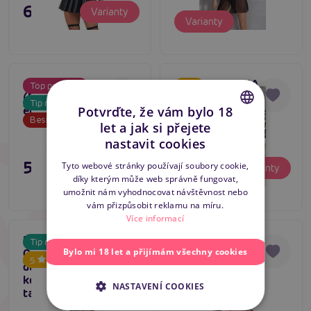
695 Kč
Varianty
Varianty
Casmir KEA Chemise
Avanua DONNA
Top produkt
5
(Black), průhledná
Chemise (Black)
Tip na dárek
Skladem
Skladem
Potvrďte, že vám bylo 18
erotická košilka
Bestseller
let a jak si přejete
CZECH
nastavit cookies
SLOVAK
595 Kč
795 Kč
Tyto webové stránky používají soubory cookie,
Varianty
Varianty
díky kterým může web správně fungovat,
ENGLISH
umožnit nám vyhodnocovat návštěvnost nebo
vám přizpůsobit reklamu na míru.
Více informací
Passion YOLANDA
Sexy obleček
Tip na dárek
Tip na dárek
Bylo mi 18 let a přijímám všechny cookies
CHEMISE černá
Babydoll Pink
5
5
Skladem
Skladem
dámská krajková
košilka (košilka +
NASTAVENÍ COOKIES
tanga)