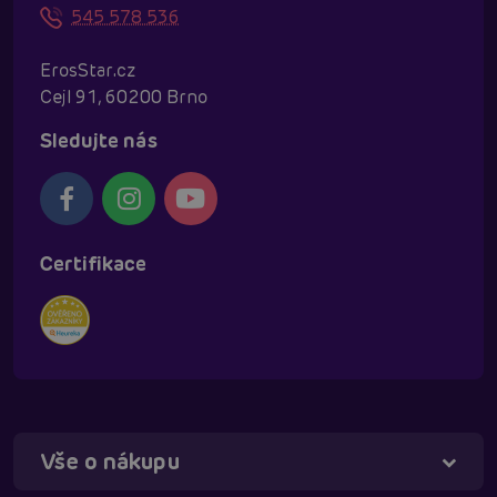
545 578 536
ErosStar.cz
Cejl 91, 60200 Brno
Sledujte nás
Certifikace
Vše o nákupu
Táňa - virtuální asistentka
Online