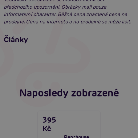
předchozího upozornění. Obrázky mají pouze
informativní charakter. Běžná cena znamená cena na
prodejně. Cena na internetu a na prodejně se může lišit.
Erotické oblečení: 100x jinak a vždy
neodolatelně sexy
Články
Erotická inteligence: Příručka Sexiomů
Číst více
Swingers party poprvé: Erotický ráj plný
extáze? Průvodce, který ti otevře dveře!
Číst více
Číst více
Naposledy zobrazené
395
Kč
Penthouse