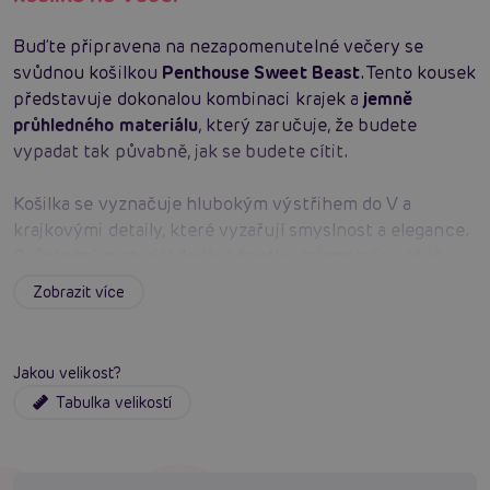
Buďte připravena na nezapomenutelné večery se
svůdnou košilkou
Penthouse Sweet Beast
. Tento kousek
představuje dokonalou kombinaci krajek a
jemně
průhledného materiálu
, který zaručuje, že budete
vypadat tak půvabně, jak se budete cítit.
Košilka se vyznačuje hlubokým výstřihem do V a
krajkovými detaily, které vyzařují smyslnost a elegance.
Průhledný materiál dodává špetku tajemství a vášně,
zatímco krajka podtrhuje jemnost a romantiku. Bez
Zobrazit více
ohledu na to, zda se chystáte na romantické rande nebo
relaxační večer doma, tato košilka vám dodá potřebnou
dávku sebevědomí a svůdnosti.
Jakou velikost?
Tabulka velikostí
Nezapomeňte také na tanga, která jsou součástí balení.
Toto spodní prádlo vám dodá onu poslední, nezbytnou
tečku k vašemu sexy outfitu.
Penthouse Sweet Beast
je