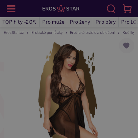
TOP hity -20%
Pro muže
Pro ženy
Pro páry
Pro LG
ErosStar.cz
Erotické pomůcky
Erotické prádlo a oblečení
Košilky a