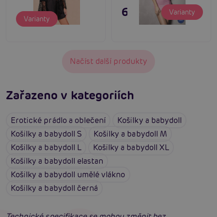
695 Kč
Varianty
Varianty
Načíst další produkty
Zařazeno v kategoriích
Erotické prádlo a oblečení
Košilky a babydoll
Košilky a babydoll S
Košilky a babydoll M
Košilky a babydoll L
Košilky a babydoll XL
Košilky a babydoll elastan
Košilky a babydoll umělé vlákno
Košilky a babydoll černá
Technické specifikace se mohou změnit bez