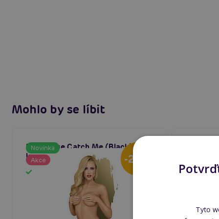
Mohlo by se líbit
Penthouse Catch Me (Black),
Passion 
Novinka
krajkové kalhotky
krajkové
-20
%
Akce
Potvrďt
Skladem
Sklad
Tyto w