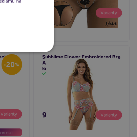
reklamu na
449 Kč
Varianty
Varianty
ack),
Subblime Flower Embroidered Bra
And Garter Belt Set (Blue/Pink),
-20
%
krajková souprava s podvazky
Skladem
995 Kč
Varianty
Varianty
minut