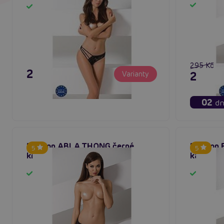
Sklad
Skladem
295 Kč
295 Kč
236 K
Varianty
02
dn
Passion ABLA THONG černé
Passion 
5
5
krajkové kalhotky
kalhotky
Skladem
Sklad