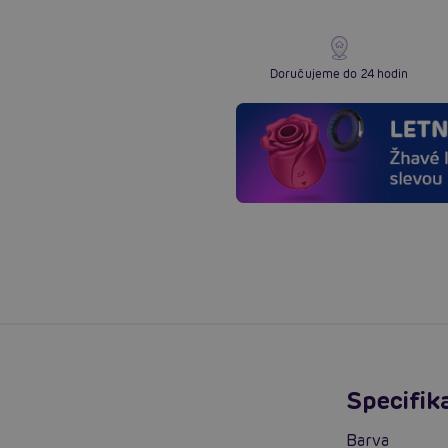
Doručujeme do 24 hodin
Specifik
Barva