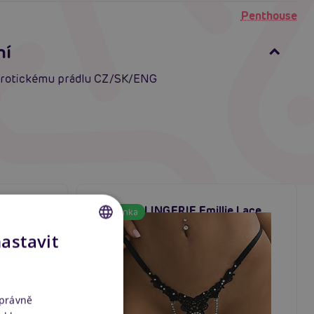
Penthouse
ní
erotickému prádlu CZ/SK/ENG
es
ADALET LINGERIE Emillie Lace
Novinka
vé
Thong with Breads, krajková
nastavit
tanga
CZECH
Skladem
SLOVAK
ENGLISH
správně