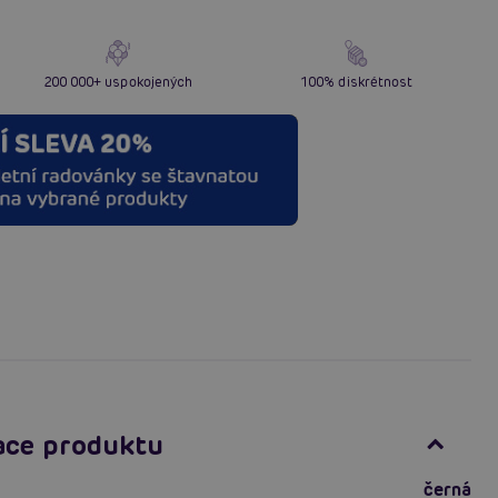
200 000+ uspokojených
100% diskrétnost
ace produktu
černá