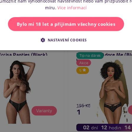
 umožnit nám vyhodnocovat návštěvnost nebo vám přizpůsobit 
míru.
Více informací
č
295 Kč
Varianty
Bylo mi 18 let a přijímám všechny cookies
NASTAVENÍ COOKIES
rrisa Panties (Black),
Penthouse Adore Me (Bl
Tip na dárek
 se zipem
krajkové kalhotky
Akce
Skladem
5
em
195 Kč
č
156 Kč
Varianty
02
12
14
dní
hodin