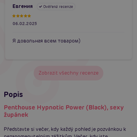
Евгения
Ověřená recenze
06.02.2025
Я довольная всем товаром)
Zobrazit všechny recenze
Popis
Penthouse Hypnotic Power (Black), sexy
župánek
Představte si večer, kdy každý pohled je pozvánkou k
nezapomenutelným zážitkům. Večer, kdy jste