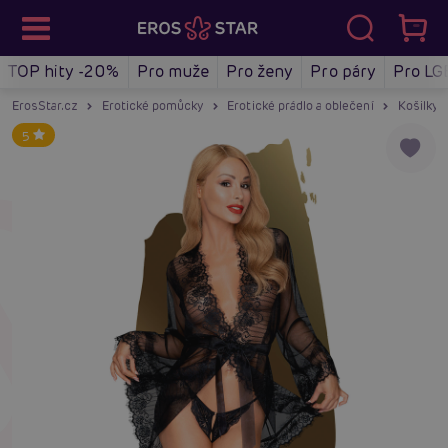
TOP hity -20%
Pro muže
Pro ženy
Pro páry
Pro LG
ErosStar.cz
Erotické pomůcky
Erotické prádlo a oblečení
Košilky a
5