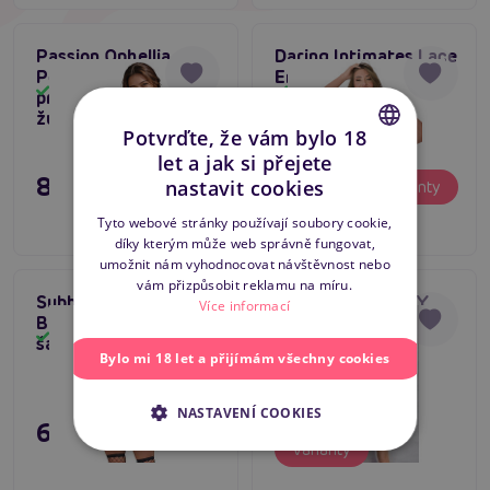
Passion Ophellia
Daring Intimates Lace
Peignoir (Black),
Embrace Babydoll 2-
Skladem
Skladem
průsvitný krajkový
In-1 Set (Purple),
župan
krajkový babydoll
Potvrďte, že vám bylo 18
let a jak si přejete
CZECH
895 Kč
895 Kč
nastavit cookies
Varianty
Varianty
SLOVAK
Tyto webové stránky používají soubory cookie,
díky kterým může web správně fungovat,
ENGLISH
umožnit nám vyhodnocovat návštěvnost nebo
vám přizpůsobit reklamu na míru.
Subblime Dress With
Passion AMBERLY
Tip na dárek
Více informací
Black Leather Straps,
Peignoir (Black),
Skladem
Skladem
šaty s ramínkama
sůvdný župánek pro
Bylo mi 18 let a přijímám všechny cookies
ni
1 495 Kč
NASTAVENÍ COOKIES
695 Kč
Varianty
Varianty