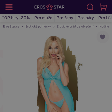
TOP hity -20%
Pro muže
Pro ženy
Pro páry
Pro LG
ErosStar.cz
Erotické pomůcky
Erotické prádlo a oblečení
Košilky a