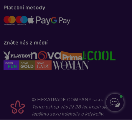
Platební metody
Znáte nás z médií
©
HEXATRADE COMPANY s.r.o.
Tento eshop vás již 28 let inspiruje k
lepšímu sexu kdekoliv a kdykoliv.
Navštěvovat jej smí pouze entity starší 18 let, kvůli