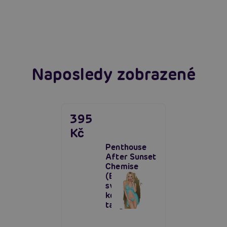
extáze? Průvodce, který ti otevře dveře!
Číst více
Číst více
Naposledy zobrazené
395
Kč
Penthouse
After Sunset
Chemise
(Blue),
svůdná
košilka a
tanga