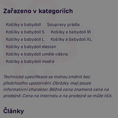
Zařazeno v kategoriích
Košilky a babydoll
Soupravy prádla
Košilky a babydoll S
Košilky a babydoll M
Košilky a babydoll L
Košilky a babydoll XL
Košilky a babydoll elastan
Košilky a babydoll umělé vlákno
Košilky a babydoll modrá
Technické specifikace se mohou změnit bez
předchozího upozornění. Obrázky mají pouze
informativní charakter. Běžná cena znamená cena na
prodejně. Cena na internetu a na prodejně se může lišit.
Erotické oblečení: 100x jinak a vždy
neodolatelně sexy
Články
Erotická inteligence: Příručka Sexiomů
Číst více
Swingers party poprvé: Erotický ráj plný