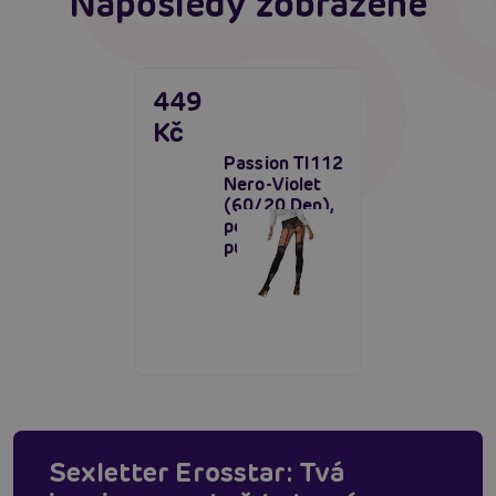
Naposledy zobrazené
449
Kč
Passion TI112
Nero-Violet
(60/20 Den),
podvazkové
punčochy
Sexletter Erosstar: Tvá