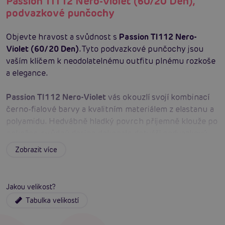
Passion TI112 Nero-Violet (60/20 Den),
podvazkové punčochy
Objevte hravost a svůdnost s
Passion TI112 Nero-
Violet (60/20 Den)
. Tyto podvazkové punčochy jsou
vaším klíčem k neodolatelnému outfitu plnému rozkoše
a elegance.
Passion TI112 Nero-Violet
vás okouzlí svojí kombinací
černo-fialové barvy a kvalitním materiálem z elastanu a
polyamidu. Hedvábně hladký povrch příjemně klouže po
pokožce, svůdný design dokonale dotváří podvazkový
efekt. 60/20 Den zajišťuje optimální pevnost i pohodlí,
Zobrazit více
takže se punčochy perfektně přizpůsobí vaší postavě a
zároveň vydrží i divoké party večery. Padnou i menším
velikostem a dodají vám pocit výjimečnosti při každém
Jakou velikost?
kroku.
Tabulka velikostí
Barva:
černo-fialová