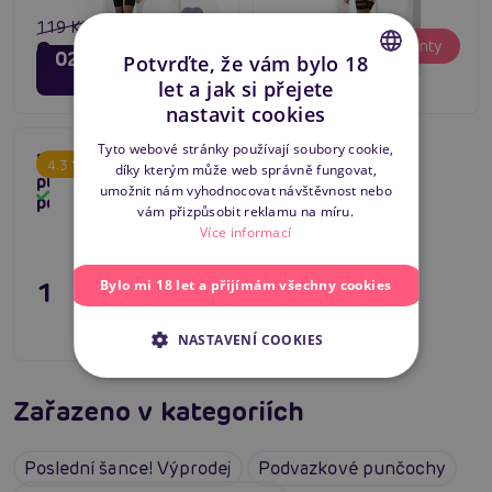
119 Kč
129 Kč
Varianty
95 Kč
Varianty
02
21
dní
hodin
Potvrďte, že vám bylo 18
33
minut
let a jak si přejete
CZECH
nastavit cookies
SLOVAK
Tyto webové stránky používají soubory cookie,
Romartex Maia -
4.3
díky kterým může web správně fungovat,
ENGLISH
punčochy na
umožnit nám vyhodnocovat návštěvnost nebo
Skladem
podvazky
vám přizpůsobit reklamu na míru.
Více informací
Bylo mi 18 let a přijímám všechny cookies
149 Kč
Varianty
NASTAVENÍ COOKIES
Zařazeno v kategoriích
Poslední šance! Výprodej
Podvazkové punčochy