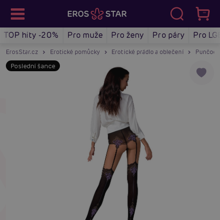
TOP hity -20%
Pro muže
Pro ženy
Pro páry
Pro LG
ErosStar.cz
Erotické pomůcky
Erotické prádlo a oblečení
Punčoch
Poslední šance