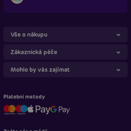
Vše o nákupu
Zákaznická péče
Táňa - virtuální asistentka
Online
Mohlo by vás zajímat
Platební metody