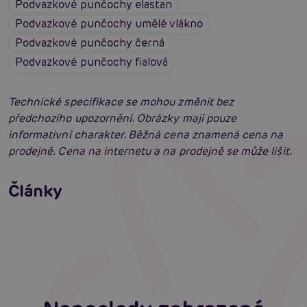
Podvazkové punčochy elastan
Podvazkové punčochy umělé vlákno
Podvazkové punčochy černá
Podvazkové punčochy fialová
Technické specifikace se mohou změnit bez
předchozího upozornění. Obrázky mají pouze
informativní charakter. Běžná cena znamená cena na
prodejně. Cena na internetu a na prodejně se může lišit.
Erotické oblečení: 100x jinak a vždy
neodolatelně sexy
Články
Erotická inteligence: Příručka Sexiomů
Číst více
Swingers party poprvé: Erotický ráj plný
extáze? Průvodce, který ti otevře dveře!
Číst více
Číst více